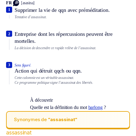
FR
[asasina]
Supprimer la vie de qqn avec préméditation.
1
Tentative d’assassinat.
Entreprise dont les répercussions peuvent être
2
mortelles.
La décision de descendre ce rapide relève de l’assassinat.
3
Sens figuré.
Action qui détruit qqch ou qqn.
Cette calomnie est un véritable assassinat.
Ce programme politique signe l’assassinat des libertés.
À découvrir
Quelle est la définition du mot
barlong
?
Synonymes de
“assassinat“
assassinat