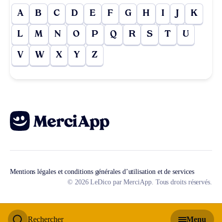
A
B
C
D
E
F
G
H
I
J
K
L
M
N
O
P
Q
R
S
T
U
V
W
X
Y
Z
Mentions légales et conditions générales d’utilisation et de services
© 2026 LeDico par MerciApp. Tous droits réservés.
Rechercher
Menu