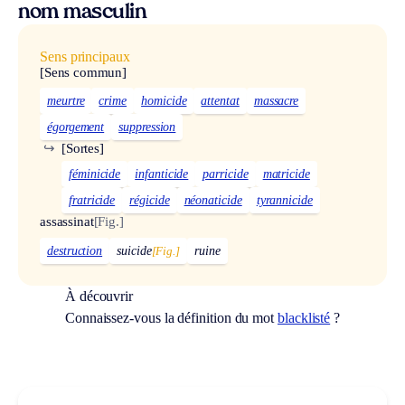
nom masculin
Sens principaux
[Sens commun]
meurtre
crime
homicide
attentat
massacre
égorgement
suppression
↪
[Sortes]
féminicide
infanticide
parricide
matricide
fratricide
régicide
néonaticide
tyrannicide
assassinat
[Fig.]
destruction
suicide
[Fig.]
ruine
À découvrir
Connaissez-vous la définition du mot
blacklisté
?