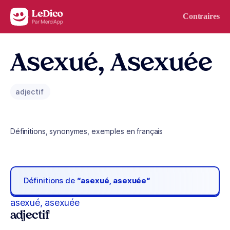
Aller au contenu
Contraires
Asexué, Asexuée
adjectif
Définitions, synonymes, exemples en français
Définitions de
“asexué, asexuée“
asexué, asexuée
adjectif