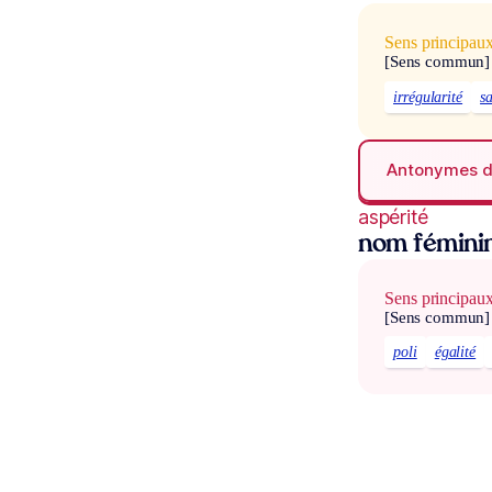
Sens principau
[Sens commun]
irrégularité
sa
Antonymes 
aspérité
nom fémini
Sens principau
[Sens commun]
poli
égalité