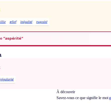
x
illie
relief
inégalité
rugosité
de
“aspérité“
n
x
régularité
À découvrir
Savez-vous ce que signifie le mot
g