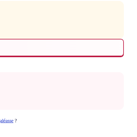
aléasse
?