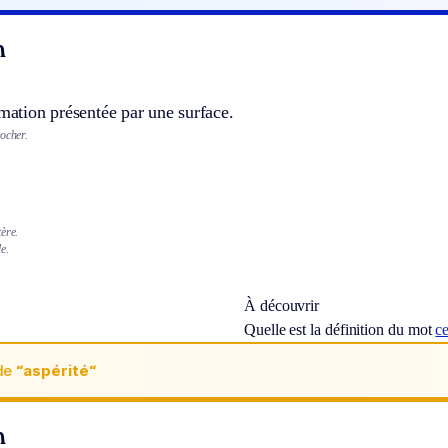
n
rmation présentée par une surface.
ocher.
ère.
e.
À découvrir
Quelle est la définition du mot
ce
de
“aspérité“
n