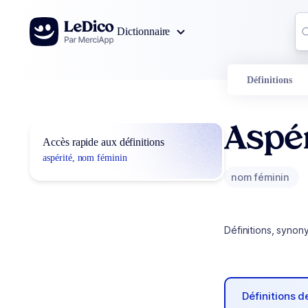
Aller au contenu
Co
Dictionnaire
0
r
Définitions
Aspé
Accès rapide aux définitions
aspérité, nom féminin
nom féminin
Définitions, synon
Définitions 