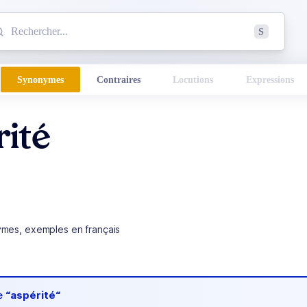
mmencez à chercher un mot dans le dictionnaire :
S
esults found.
Synonymes
Contraires
Locutions
Expressions
rité
ymes, exemples en français
de
“aspérité“