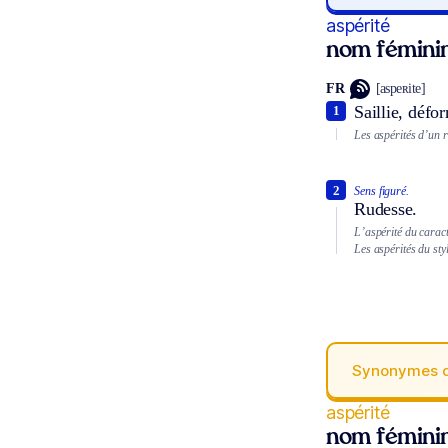
aspérité
nom fémini
FR
[aspeʀite]
Saillie, défo
1
Les aspérités d’un r
2
Sens figuré.
Rudesse.
L’aspérité du caract
Les aspérités du styl
Synonymes 
aspérité
nom fémini