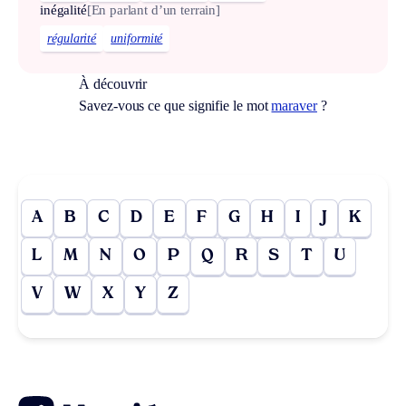
inégalité
[En parlant d’un terrain]
régularité
uniformité
À découvrir
Savez-vous ce que signifie le mot
maraver
?
A
B
C
D
E
F
G
H
I
J
K
L
M
N
O
P
Q
R
S
T
U
V
W
X
Y
Z