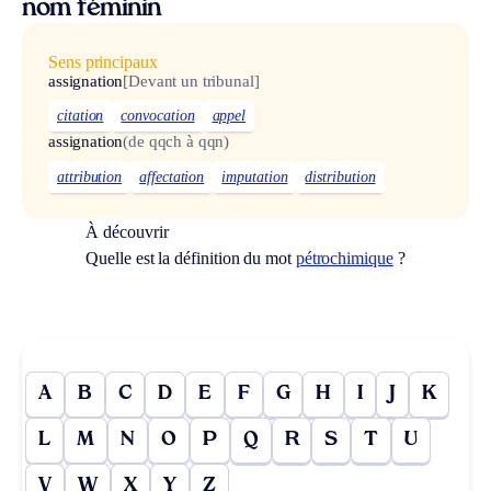
nom féminin
Sens principaux
assignation
[Devant un tribunal]
citation
convocation
appel
assignation
(de qqch à qqn)
attribution
affectation
imputation
distribution
À découvrir
Quelle est la définition du mot
pétrochimique
?
A
B
C
D
E
F
G
H
I
J
K
L
M
N
O
P
Q
R
S
T
U
V
W
X
Y
Z