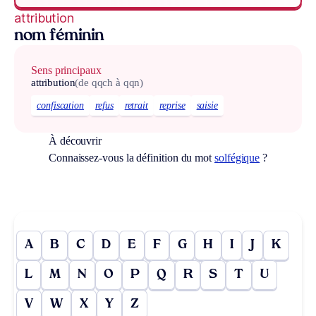
attribution
nom féminin
Sens principaux
attribution
(de qqch à qqn)
confiscation
refus
retrait
reprise
saisie
À découvrir
Connaissez-vous la définition du mot
solfégique
?
A
B
C
D
E
F
G
H
I
J
K
L
M
N
O
P
Q
R
S
T
U
V
W
X
Y
Z