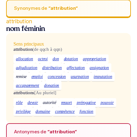
Synonymes de
“attribution“
attribution
nom féminin
Sens principaux
attribution
(de qqch à qqn)
allocation
octroi
don
dotation
appropriation
adjudication
distribution
affectation
assignation
remise
emploi
concession
usurpation
imputation
accaparement
donation
attributions
[Au pluriel]
rôle
devoir
autorité
ressort
prérogative
pouvoir
privilège
domaine
compétence
fonction
Antonymes de
“attribution“