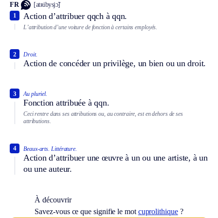
FR
[atʀibysjɔ̃]
Action d’attribuer qqch à qqn.
1
L’attribution d’une voiture de fonction à certains employés.
2
Droit.
Action de concéder un privilège, un bien ou un droit.
3
Au pluriel.
Fonction attribuée à qqn.
Ceci rentre dans ses attributions ou, au contraire, est en dehors de ses
attributions.
4
Beaux-arts.
Littérature.
Action d’attribuer une œuvre à un ou une artiste, à un
ou une auteur.
À découvrir
Savez-vous ce que signifie le mot
cuprolithique
?