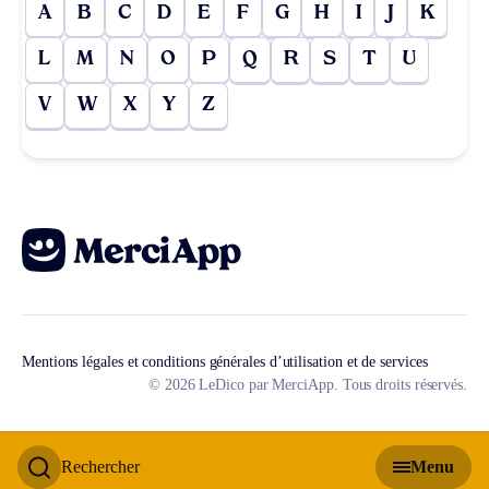
A
B
C
D
E
F
G
H
I
J
K
L
M
N
O
P
Q
R
S
T
U
V
W
X
Y
Z
Mentions légales et conditions générales d’utilisation et de services
© 2026 LeDico par MerciApp. Tous droits réservés.
Rechercher
Menu