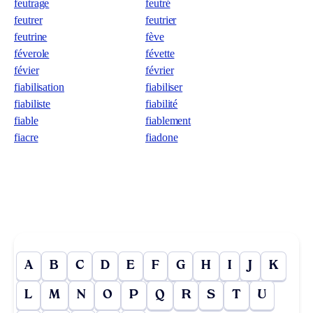
feutrage
feutré
feutrer
feutrier
feutrine
fève
féverole
févette
févier
février
fiabilisation
fiabiliser
fiabiliste
fiabilité
fiable
fiablement
fiacre
fiadone
A
B
C
D
E
F
G
H
I
J
K
L
M
N
O
P
Q
R
S
T
U