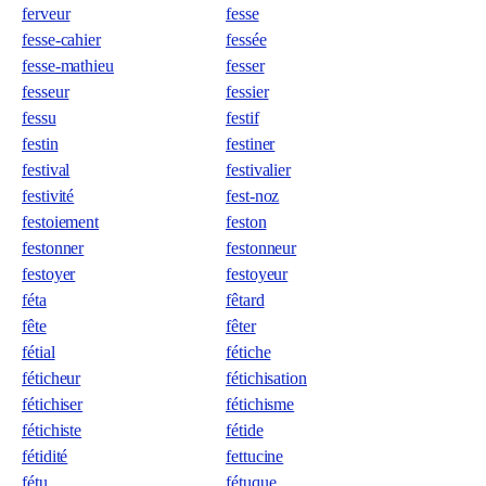
ferveur
fesse
fesse-cahier
fessée
fesse-mathieu
fesser
fesseur
fessier
fessu
festif
festin
festiner
festival
festivalier
festivité
fest-noz
festoiement
feston
festonner
festonneur
festoyer
festoyeur
féta
fêtard
fête
fêter
fétial
fétiche
féticheur
fétichisation
fétichiser
fétichisme
fétichiste
fétide
fétidité
fettucine
fétu
fétuque