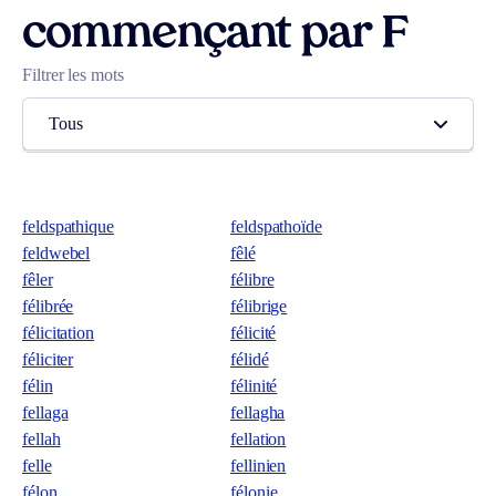
commençant par F
Filtrer les mots
Tous
feldspathique
feldspathoïde
feldwebel
fêlé
fêler
félibre
félibrée
félibrige
félicitation
félicité
féliciter
félidé
félin
félinité
fellaga
fellagha
fellah
fellation
felle
fellinien
félon
félonie