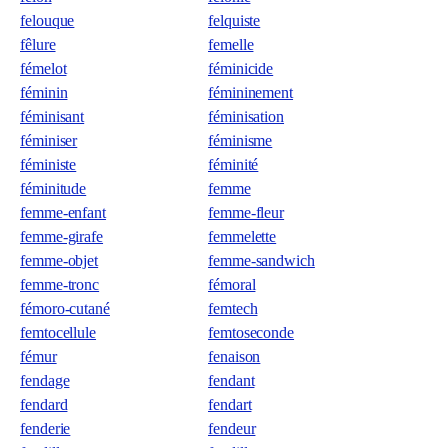
felouque
felquiste
fêlure
femelle
fémelot
féminicide
féminin
fémininement
féminisant
féminisation
féminiser
féminisme
féministe
féminité
féminitude
femme
femme-enfant
femme-fleur
femme-girafe
femmelette
femme-objet
femme-sandwich
femme-tronc
fémoral
fémoro-cutané
femtech
femtocellule
femtoseconde
fémur
fenaison
fendage
fendant
fendard
fendart
fenderie
fendeur