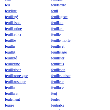
feu
feudataire
feudiste
feuil
feuillagé
feuillagiste
feuillaison
feuillant
feuillantine
feuillard
feuillardier
feuillé
feuillée
feuille-morte
feuiller
feuilleret
feuillet
feuilletage
feuilleté
feuilleter
feuilletine
feuilletis
feuilletiser
feuilleton
feuilletonesque
feuilletoniste
feuilletoscope
feuillette
feuillu
feuillure
feuillurer
feuj
feulement
feuler
feurre
feutrable