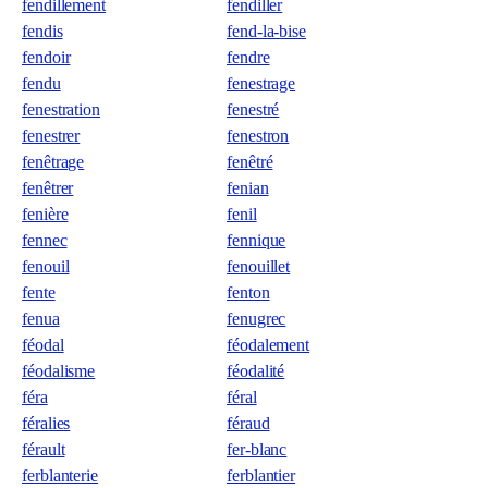
fendillement
fendiller
fendis
fend-la-bise
fendoir
fendre
fendu
fenestrage
fenestration
fenestré
fenestrer
fenestron
fenêtrage
fenêtré
fenêtrer
fenian
fenière
fenil
fennec
fennique
fenouil
fenouillet
fente
fenton
fenua
fenugrec
féodal
féodalement
féodalisme
féodalité
féra
féral
féralies
féraud
férault
fer-blanc
ferblanterie
ferblantier