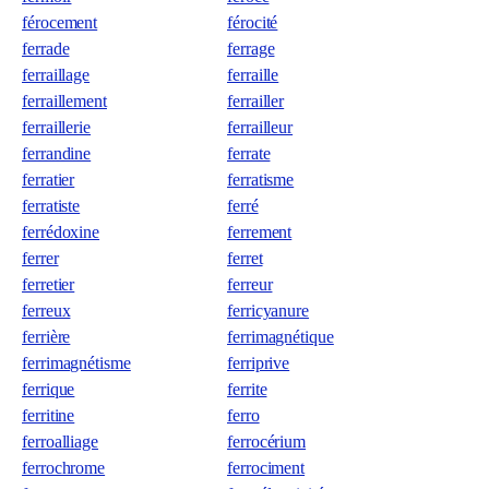
férocement
férocité
ferrade
ferrage
ferraillage
ferraille
ferraillement
ferrailler
ferraillerie
ferrailleur
ferrandine
ferrate
ferratier
ferratisme
ferratiste
ferré
ferrédoxine
ferrement
ferrer
ferret
ferretier
ferreur
ferreux
ferricyanure
ferrière
ferrimagnétique
ferrimagnétisme
ferriprive
ferrique
ferrite
ferritine
ferro
ferroalliage
ferrocérium
ferrochrome
ferrociment