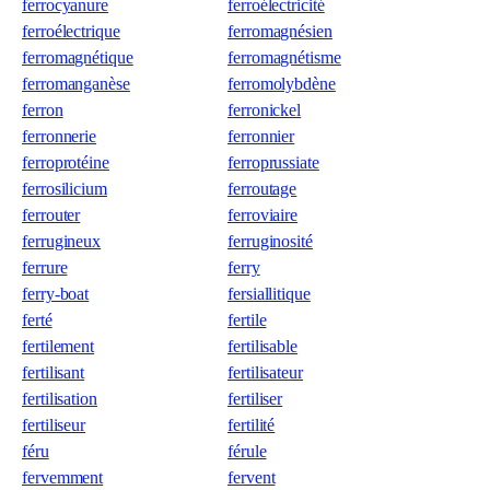
ferrocyanure
ferroélectricité
ferroélectrique
ferromagnésien
ferromagnétique
ferromagnétisme
ferromanganèse
ferromolybdène
ferron
ferronickel
ferronnerie
ferronnier
ferroprotéine
ferroprussiate
ferrosilicium
ferroutage
ferrouter
ferroviaire
ferrugineux
ferruginosité
ferrure
ferry
ferry-boat
fersiallitique
ferté
fertile
fertilement
fertilisable
fertilisant
fertilisateur
fertilisation
fertiliser
fertiliseur
fertilité
féru
férule
fervemment
fervent