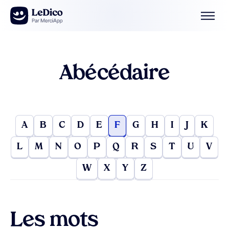
Aller au contenu
Abécédaire
A
B
C
D
E
F
G
H
I
J
K
L
M
N
O
P
Q
R
S
T
U
V
W
X
Y
Z
Les mots