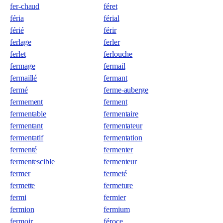
fer-chaud
féret
féria
férial
férié
férir
ferlage
ferler
ferlet
ferlouche
fermage
fermail
fermaillé
fermant
fermé
ferme-auberge
fermement
ferment
fermentable
fermentaire
fermentant
fermentateur
fermentatif
fermentation
fermenté
fermenter
fermentescible
fermenteur
fermer
fermeté
fermette
fermeture
fermi
fermier
fermion
fermium
fermoir
féroce