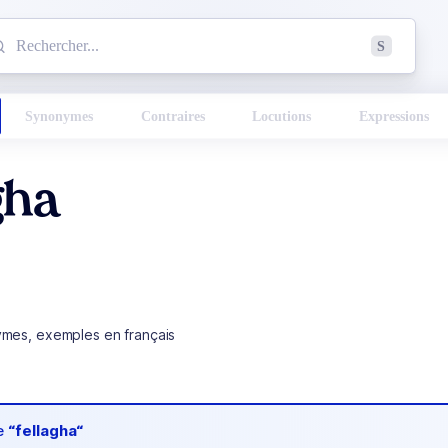
mmencez à chercher un mot dans le dictionnaire :
S
esults found.
Synonymes
Contraires
Locutions
Expressions
gha
ymes, exemples en français
de
“fellagha“