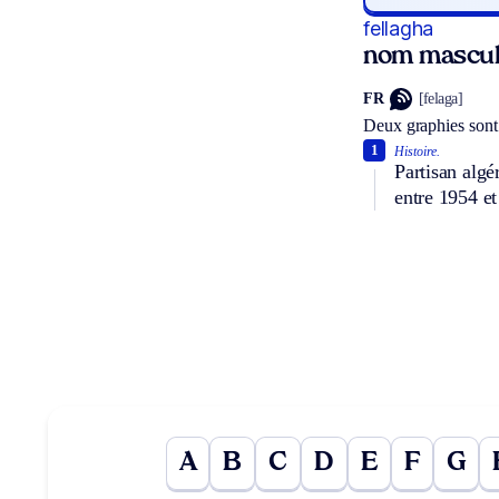
fellagha
nom mascul
FR
[felaga]
Deux graphies sont
1
Histoire.
Partisan algé
entre 1954 et
A
B
C
D
E
F
G