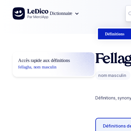
Aller au contenu
Co
Dictionnaire
0
r
Définitions
Fella
Accès rapide aux définitions
fellagha, nom masculin
nom masculin
Définitions, synon
Définitions 