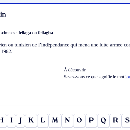
in
 admises :
fellaga
ou
fellagha
.
rien ou tunisien de l’indépendance qui mena une lutte armée con
 1962.
À découvrir
Savez-vous ce que signifie le mot
lo
H
I
J
K
L
M
N
O
P
Q
R
S