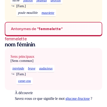
lâche
poltron
peureux
avorton
↪
[Fam.]
poule mouillée
mauviette
Antonymes de
“femmelette“
femmelette
nom féminin
Sens principaux
[Sens commun]
intrépide
brave
audacieux
↪
[Fam.]
casse-cou
À découvrir
Savez-vous ce que signifie le mot
glucose-fructose
?