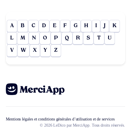
A
B
C
D
E
F
G
H
I
J
K
L
M
N
O
P
Q
R
S
T
U
V
W
X
Y
Z
Mentions légales et conditions générales d’utilisation et de services
© 2026 LeDico par MerciApp. Tous droits réservés.