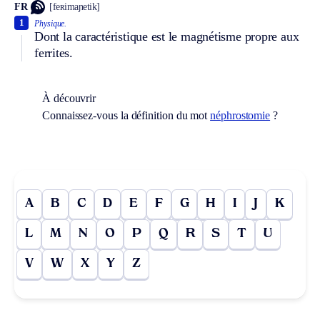
FR
[feʀimaɲetik]
1
Physique.
Dont la caractéristique est le magnétisme propre aux
ferrites.
À découvrir
Connaissez-vous la définition du mot
néphrostomie
?
A
B
C
D
E
F
G
H
I
J
K
L
M
N
O
P
Q
R
S
T
U
V
W
X
Y
Z