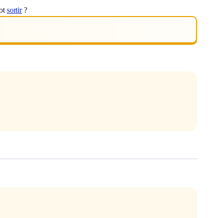
mot
sortir
?