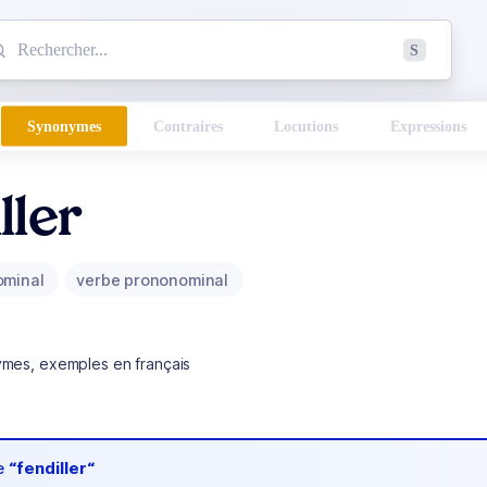
mmencez à chercher un mot dans le dictionnaire :
S
esults found.
Synonymes
Contraires
Locutions
Expressions
ller
ominal
verbe prononominal
ymes, exemples en français
de
“fendiller“