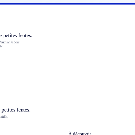
 petites fentes.
endille le bois.
lé.
 petites fentes.
dille.
À découvrir