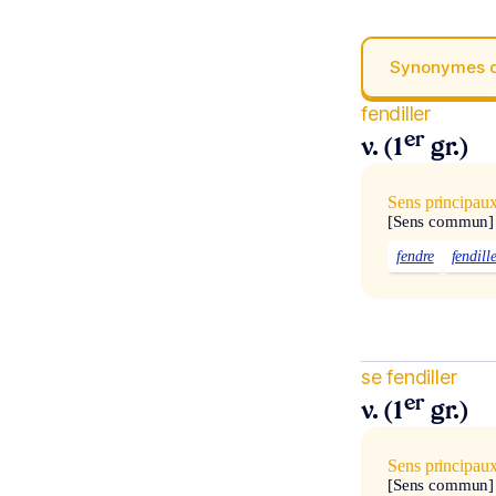
Synonymes 
fendiller
er
v. (1
gr.)
Sens principau
[Sens commun]
fendre
fendill
se fendiller
er
v. (1
gr.)
Sens principau
[Sens commun]