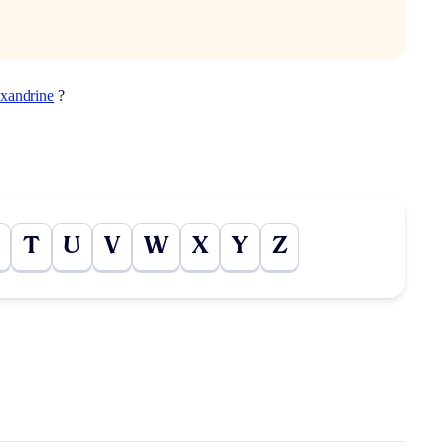
exandrine
?
T
U
V
W
X
Y
Z