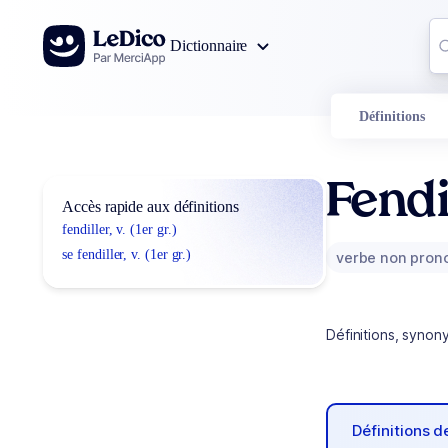
Aller au contenu
Co
Dictionnaire
0
r
Définitions
Fendi
Accès rapide aux définitions
fendiller, v. (1er gr.)
se fendiller, v. (1er gr.)
verbe non pron
Définitions, synon
Définitions 