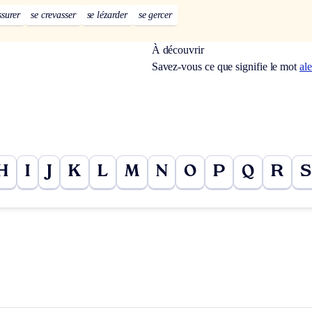
ssurer
se crevasser
se lézarder
se gercer
À découvrir
Savez-vous ce que signifie le mot
al
H
I
J
K
L
M
N
O
P
Q
R
S