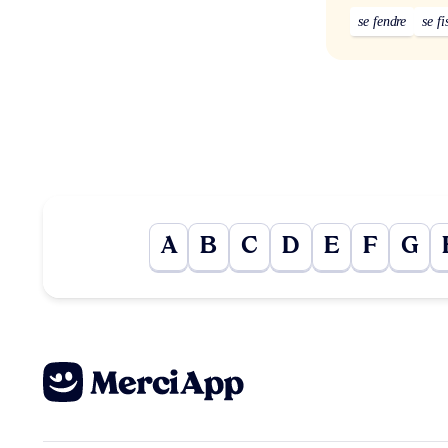
se fendre
se fi
A
B
C
D
E
F
G