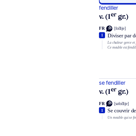
fendiller
er
v. (1
gr.)
FR
[fɑ̃dije]
Diviser par de
1
La chaleur gerce et f
Ce meuble est fendil
se fendiller
er
v. (1
gr.)
FR
[səfɑ̃dije]
Se couvrir de
1
Un meuble qui se fen