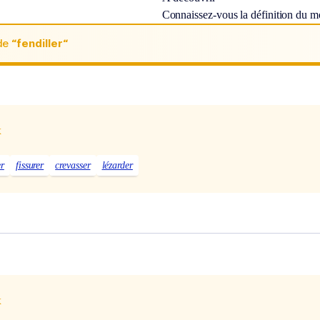
Connaissez-vous la définition du 
de
“fendiller“
x
er
fissurer
crevasser
lézarder
x