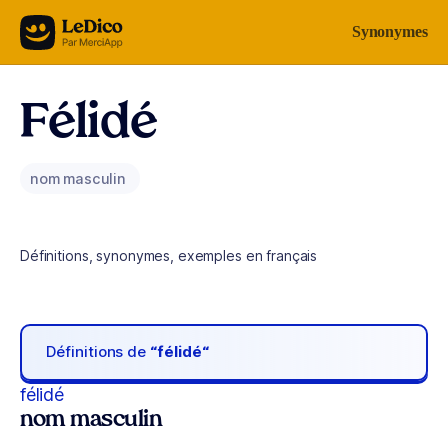
Aller au contenu
Synonymes
Félidé
nom masculin
Définitions, synonymes, exemples en français
Définitions de
“félidé“
félidé
nom masculin