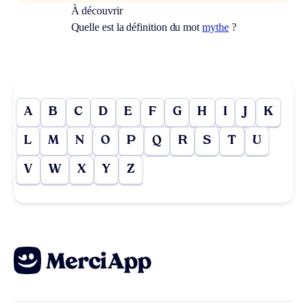
À découvrir
Quelle est la définition du mot
mythe
?
A
B
C
D
E
F
G
H
I
J
K
L
M
N
O
P
Q
R
S
T
U
V
W
X
Y
Z