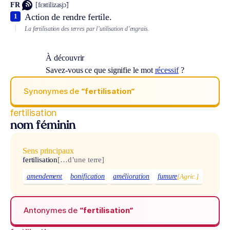
FR
[fɛʀtilizasjɔ̃]
Action de rendre fertile.
1
La fertilisation des terres par l’utilisation d’engrais.
À découvrir
Savez-vous ce que signifie le mot
récessif
?
Synonymes de
“fertilisation“
fertilisation
nom féminin
Sens principaux
fertilisation
[…d’une terre]
amendement
bonification
amélioration
fumure
[Agric.]
Antonymes de
“fertilisation“