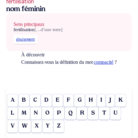
fertilisation
nom féminin
Sens principaux
fertilisation
[…d’une terre]
épuisement
À découvrir
Connaissez-vous la définition du mot
compacité
?
A
B
C
D
E
F
G
H
I
J
K
L
M
N
O
P
Q
R
S
T
U
V
W
X
Y
Z