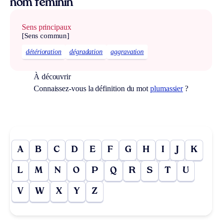
nom féminin
Sens principaux
[Sens commun]
détérioration
dégradation
aggravation
À découvrir
Connaissez-vous la définition du mot
plumassier
?
A
B
C
D
E
F
G
H
I
J
K
L
M
N
O
P
Q
R
S
T
U
V
W
X
Y
Z