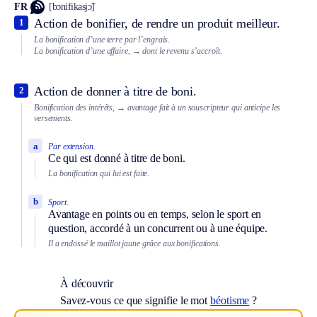
FR
[bɔnifikasjɔ̃]
Action de bonifier, de rendre un produit meilleur.
1
La bonification d’une terre par l’engrais.
La bonification d’une affaire,
→ dont le revenu s’accroît.
Action de donner à titre de boni.
2
Bonification des intérêts,
→ avantage fait à un souscripteur qui anticipe les
versements.
a
Par extension.
Ce qui est donné à titre de boni.
La bonification qui lui est faite.
b
Sport.
Avantage en points ou en temps, selon le sport en
question, accordé à un concurrent ou à une équipe.
Il a endossé le maillot jaune grâce aux bonifications.
À découvrir
Savez-vous ce que signifie le mot
béotisme
?