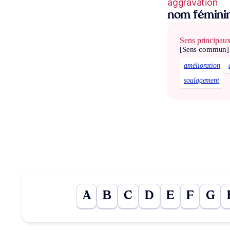
aggravation
nom fémini
Sens principau
[Sens commun]
amélioration
soulagement
A
B
C
D
E
F
G