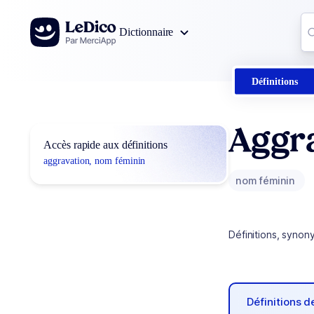
Aller au contenu
Co
Dictionnaire
0
r
Définitions
Aggr
Accès rapide aux définitions
aggravation, nom féminin
nom féminin
Définitions, synon
Définitions 