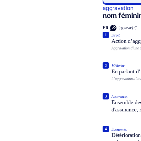
aggravation
nom fémini
FR
[agʀavasjɔ̃]
1
Droit.
Action d’aggr
Aggravation d’une p
2
Médecine.
En parlant d’
L’aggravation d’un
3
Assurance.
Ensemble des 
d'assurance, 
4
Économie.
Détérioration