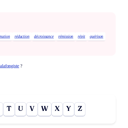
nution
réduction
décroissance
rémission
répit
guérison
alafongiste
?
T
U
V
W
X
Y
Z