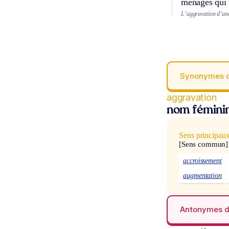
ménages qui 
L’aggravation d’une
Synonymes 
aggravation
nom fémini
Sens principau
[Sens commun]
accroissement
augmentation
Antonymes 