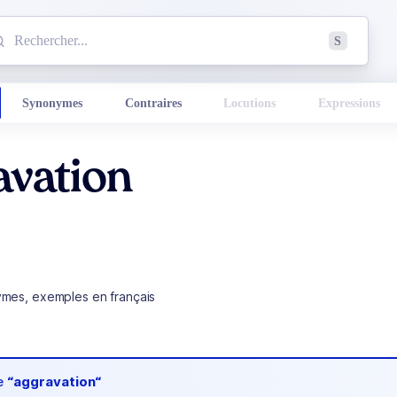
mmencez à chercher un mot dans le dictionnaire :
S
esults found.
Synonymes
Contraires
Locutions
Expressions
avation
ymes, exemples en français
de
“aggravation“