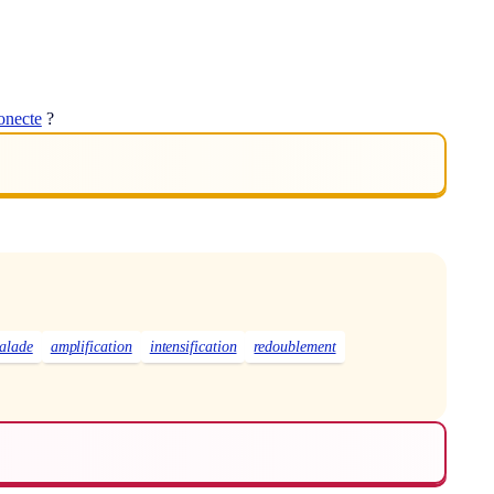
onecte
?
calade
amplification
intensification
redoublement