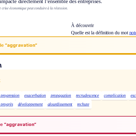
impacte directement l’ensemble des entreprises.
 crise économique peut conduire à la récession.
À découvrir
Quelle est la définition du mot
not
de
“aggravation“
n
x
progression
exacerbation
propagation
recrudescence
complication
es
progrès
développement
alourdissement
rechute
de
“aggravation“