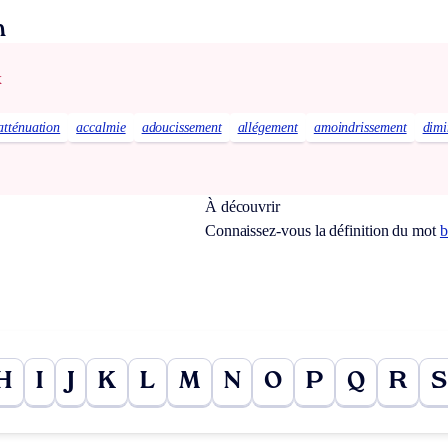
n
x
atténuation
accalmie
adoucissement
allégement
amoindrissement
dimi
À découvrir
Connaissez-vous la définition du mot
b
H
I
J
K
L
M
N
O
P
Q
R
S