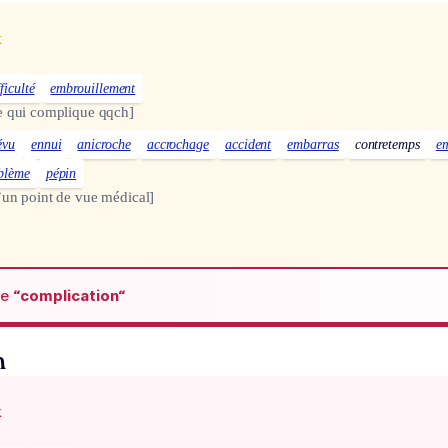
x
fficulté
embrouillement
e qui complique qqch]
évu
ennui
anicroche
accrochage
accident
embarras
contretemps
e
blème
pépin
’un point de vue médical]
de
“complication“
n
x