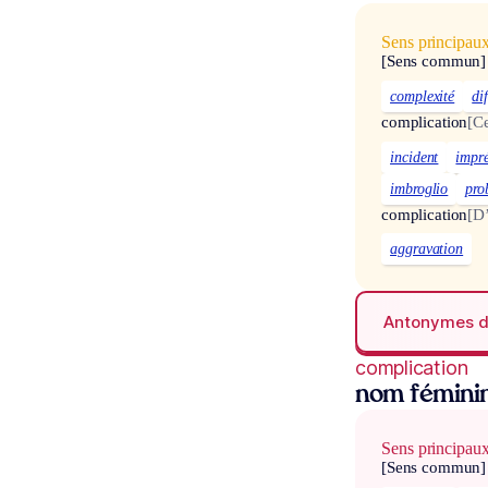
Sens principau
[Sens commun]
complexité
di
complication
[C
incident
impr
imbroglio
pro
complication
[D
aggravation
Antonymes 
complication
nom fémini
Sens principau
[Sens commun]