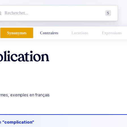
mmencez à chercher un mot dans le dictionnaire :
S
esults found.
Synonymes
Contraires
Locutions
Expressions
lication
ymes, exemples en français
de
“complication“