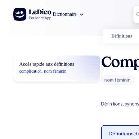
Aller au contenu
Co
Dictionnaire
0
r
Définitions
Comp
Accès rapide aux définitions
complication, nom féminin
nom féminin
Définitions, synon
Définitions 