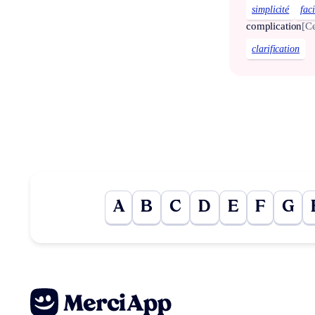
simplicité
faci
complication
[C
clarification
A
B
C
D
E
F
G