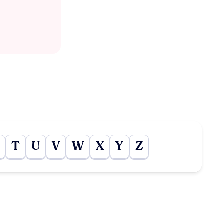
T
U
V
W
X
Y
Z