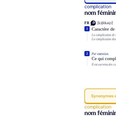
complication
nom fémini
FR
[kɔ̃plikasjɔ̃]
Caractère de 
1
La complication de l
La complication des 
2
Par extension.
Ce qui compl
Il est survenu des c
Synonymes 
complication
nom fémini