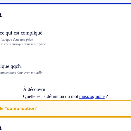
n
ce qui est compliqué.
’intrigue dans une pièce.
intérêts engagés dans une affaire.
ique qqch.
omplications dans cette maladie.
À découvrir
Quelle est la définition du mot
musicographe
?
de
“complication“
n