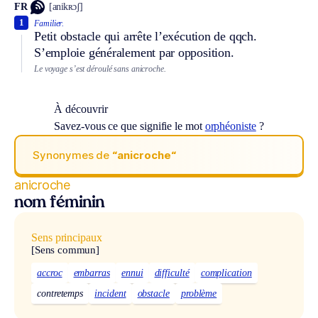
FR
[anikʀɔʃ]
1
Familier.
Petit obstacle qui arrête l’exécution de qqch.
S’emploie généralement par opposition.
Le voyage s’est déroulé sans anicroche.
À découvrir
Savez-vous ce que signifie le mot
orphéoniste
?
Synonymes de
“anicroche“
anicroche
nom féminin
Sens principaux
[Sens commun]
accroc
embarras
ennui
difficulté
complication
contretemps
incident
obstacle
problème