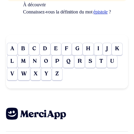
À découvrir
Connaissez-vous la définition du mot
épistole
?
A
B
C
D
E
F
G
H
I
J
K
L
M
N
O
P
Q
R
S
T
U
V
W
X
Y
Z