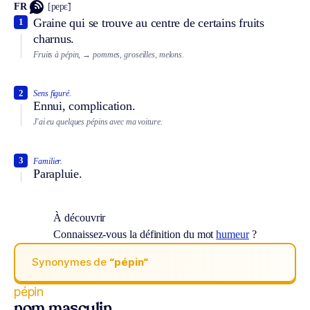
FR
[pepɛ̃]
Graine qui se trouve au centre de certains fruits
1
charnus.
Fruits à pépin,
→ pommes, groseilles, melons.
2
Sens figuré.
Ennui, complication.
J'ai eu quelques pépins avec ma voiture.
3
Familier.
Parapluie.
À découvrir
Connaissez-vous la définition du mot
humeur
?
Synonymes de
“pépin“
pépin
nom masculin