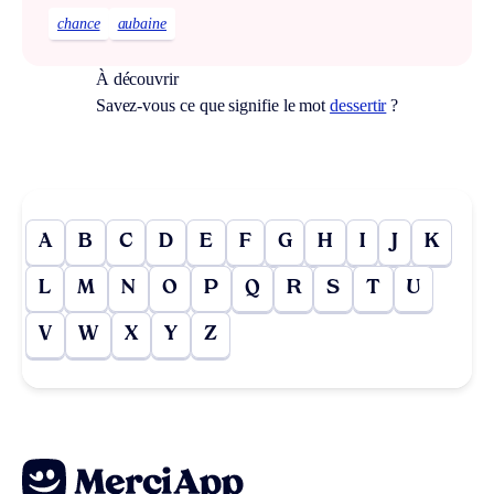
chance
aubaine
À découvrir
Savez-vous ce que signifie le mot
dessertir
?
A
B
C
D
E
F
G
H
I
J
K
L
M
N
O
P
Q
R
S
T
U
V
W
X
Y
Z