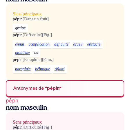
Sens principaux
pépin
[Dans un fruit]
graine
pépin
[Difficulté]
[Fig.]
ennui
complication
difficulté
écueil
obstacle
problème
os
pépin
[Parapluie]
[Fam.]
parapluie
pébroque
riflard
Antonymes de
“pépin“
pépin
nom masculin
Sens principaux
pépin
[Difficulté]
[Fig.]