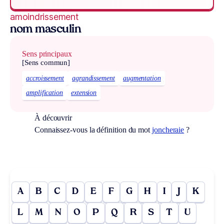
amoindrissement
nom masculin
Sens principaux
[Sens commun]
accroissement
agrandissement
augmentation
amplification
extension
À découvrir
Connaissez-vous la définition du mot
joncheraie
?
A
B
C
D
E
F
G
H
I
J
K
L
M
N
O
P
Q
R
S
T
U