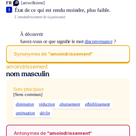
FR
[amwɛ̃dʀismɑ̃]
État de ce qui est rendu moindre, plus faible.
1
L’amoindrissement de sa puissance.
À découvrir
Savez-vous ce que signifie le mot
disconvenance
?
Synonymes de
“amoindrissement“
amoindrissement
nom masculin
Sens principaux
[Sens commun]
diminution
réduction
abaissement
affaiblissement
atténuation
déclin
Antonymes de
“amoindrissement“