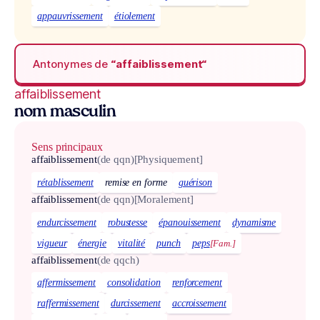
appauvrissement
étiolement
Antonymes de
“affaiblissement“
affaiblissement
nom masculin
Sens principaux
affaiblissement
(de qqn)
[Physiquement]
rétablissement
remise en forme
guérison
affaiblissement
(de qqn)
[Moralement]
endurcissement
robustesse
épanouissement
dynamisme
vigueur
énergie
vitalité
punch
peps
[Fam.]
affaiblissement
(de qqch)
affermissement
consolidation
renforcement
raffermissement
durcissement
accroissement