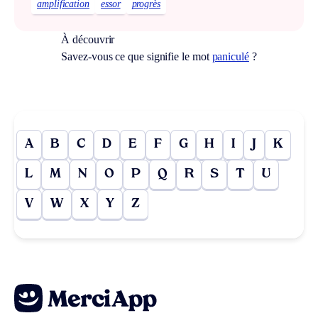
amplification
essor
progrès
À découvrir
Savez-vous ce que signifie le mot
paniculé
?
A
B
C
D
E
F
G
H
I
J
K
L
M
N
O
P
Q
R
S
T
U
V
W
X
Y
Z