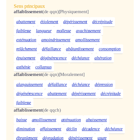
Sens principaux
affaiblissement
(de qqn)
[Physiquement]
abattement
étiolement
dépérissement
décrépitude
faiblesse
langueur
mollesse
avachissement
exténuation
amoindrissement
amollissement
relâchement
défaillance
abâtardissement
consomption
épuisement
dégénérescence
déchéance
altération
asthénie
collapsus
affaiblissement
(de qqn)
[Moralement]
alanguissement
défaillance
déchéance
dépression
dégénérescence
abattement
dépérissement
décrépitude
faiblesse
affaiblissement
(de qqch)
baisse
amollissement
atténuation
abaissement
diminution
affaissement
déclin
décadence
déchéance
ébranlement
dégradation
dépérissement
usure