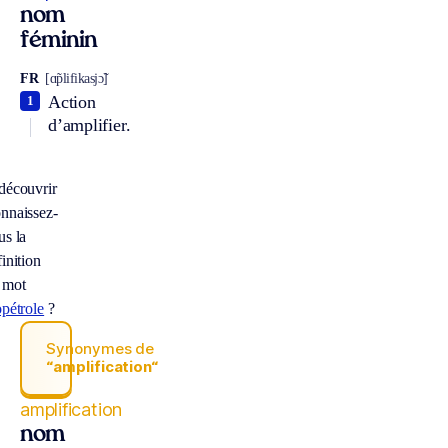
nom
féminin
FR
[ɑ̃plifikasjɔ̃]
Action
1
d’amplifier.
découvrir
nnaissez-
us la
inition
 mot
opétrole
?
Synonymes de
“amplification“
amplification
nom