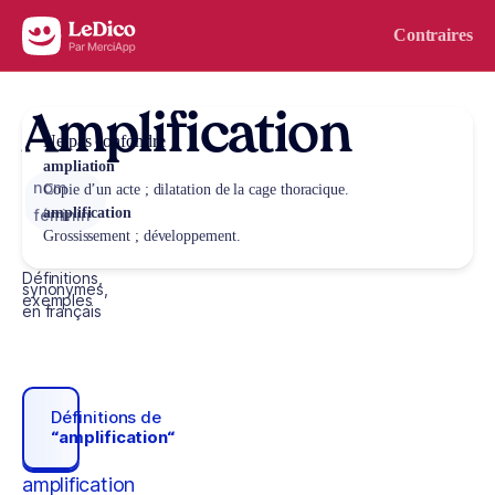
Aller au contenu
Contraires
Amplification
Ne pas confondre
ampliation
nom
Copie d’un acte ; dilatation de la cage thoracique.
amplification
féminin
Grossissement ; développement.
Définitions,
synonymes,
exemples
en français
Définitions de
“amplification“
amplification