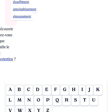
étouffement
amoindrissement
émoussement
écouvrir
ez-vous
que
ifie le
t
veterrien
?
A
B
C
D
E
F
G
H
I
J
K
L
M
N
O
P
Q
R
S
T
U
V
W
X
Y
Z