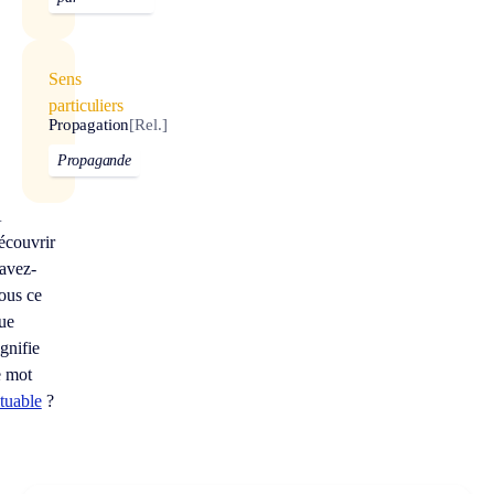
Sens
particuliers
Propagation
[Rel.]
Propagande
À
écouvrir
avez-
ous ce
ue
ignifie
e mot
ituable
?