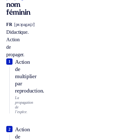
nom
féminin
FR
[pʀɔpagasjɔ̃]
Didactique.
Action
de
propager.
Action
1
de
multiplier
par
reproduction.
La
propagation
de
l’espèce.
Action
2
de