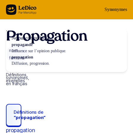
Aller au contenu
Synonymes
Propagation
Ne pas confondre
propagande
nom
Influence sur l’opinion publique.
propagation
féminin
Diffusion, progression.
Définitions,
synonymes,
exemples
en français
Définitions de
“propagation“
propagation