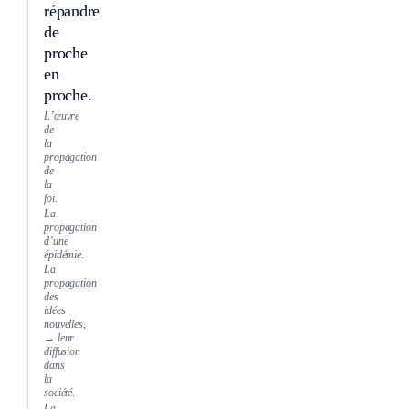
répandre
de
proche
en
proche.
L’œuvre
de
la
propagation
de
la
foi.
La
propagation
d’une
épidémie.
La
propagation
des
idées
nouvelles,
→ leur
diffusion
dans
la
société.
La