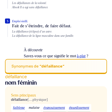
Les défaillances de la volonté.
Absolt
Il a agi sans défaillance.
5
Emploi vieilli.
Fait de s’éteindre, de faire défaut.
La défaillance (éclipse) d’un astre.
La défaillance de la ligne masculine dans une famille.
À découvrir
Savez-vous ce que signifie le mot
à-plat
?
Synonymes de
“défaillance“
défaillance
nom féminin
Sens principaux
défaillance
[…physique]
faiblesse
malaise
évanouissement
étourdissement