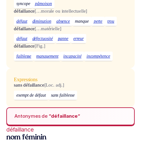
syncope
pâmoison
défaillance
[…morale ou intellectuelle]
défaut
diminution
absence
manque
perte
trou
défaillance
[…matérielle]
défaut
défectuosité
panne
erreur
défaillance
[Fig.]
faiblesse
manquement
incapacité
incompétence
Expressions
sans défaillance
[Loc. adj.]
exempt de défaut
sans faiblesse
Antonymes de
“défaillance“
défaillance
nom féminin