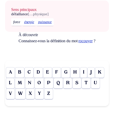
Sens principaux
défaillance
[…physique]
force
énergie
puissance
À découvrir
Connaissez-vous la définition du mot
rocouyer
?
A
B
C
D
E
F
G
H
I
J
K
L
M
N
O
P
Q
R
S
T
U
V
W
X
Y
Z