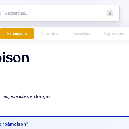
mmencez à chercher un mot dans le dictionnaire :
S
esults found.
Synonymes
Contraires
Locutions
Expressions
ison
ymes, exemples en français
de
“pâmoison“