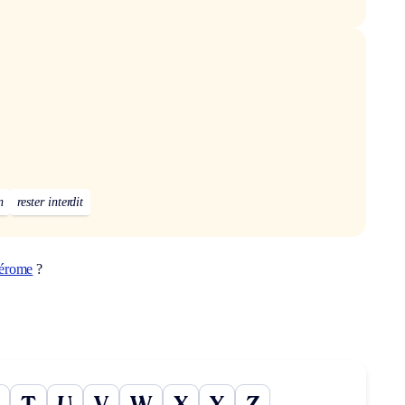
n
rester interdit
hérome
?