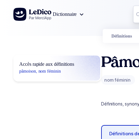
Aller au contenu
Co
Dictionnaire
0
r
Définitions
Pâmo
Accès rapide aux définitions
pâmoison, nom féminin
nom féminin
Définitions, synon
Définitions 