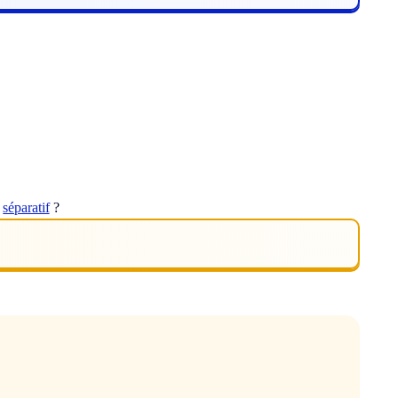
t
séparatif
?