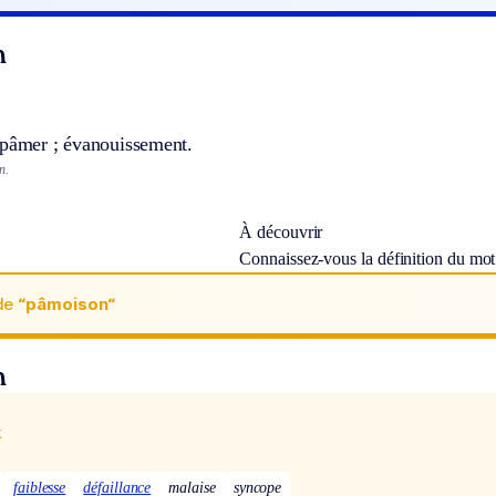
n
 pâmer ; évanouissement.
n.
À découvrir
Connaissez-vous la définition du mo
de
“pâmoison“
n
x
faiblesse
défaillance
malaise
syncope