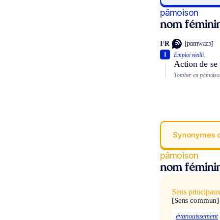
pâmoison
nom fémini
FR
[pɑmwazɔ̃]
1
Emploi vieilli.
Action de se
Tomber en pâmoiso
Synonymes 
pâmoison
nom fémini
Sens principau
[Sens commun]
évanouissement