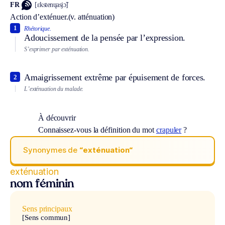
FR
[ɛkstenɥasjɔ̃]
Action d’exténuer.
(v. atténuation)
1
Rhétorique.
Adoucissement de la pensée par l’expression.
S’exprimer par exténuation.
Amaigrissement extrême par épuisement de forces.
2
L’exténuation du malade.
À découvrir
Connaissez-vous la définition du mot
crapuler
?
Synonymes de
“exténuation“
exténuation
nom féminin
Sens principaux
[Sens commun]