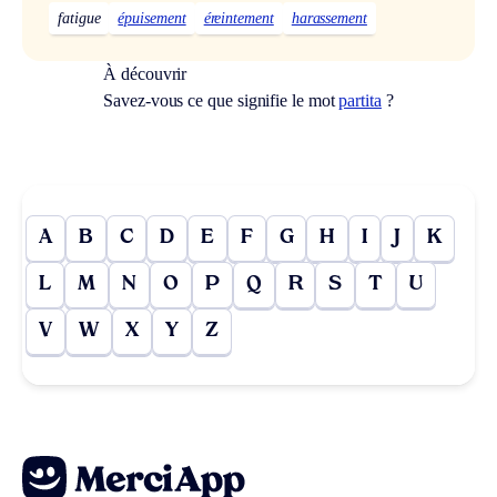
fatigue
épuisement
éreintement
harassement
À découvrir
Savez-vous ce que signifie le mot
partita
?
A
B
C
D
E
F
G
H
I
J
K
L
M
N
O
P
Q
R
S
T
U
V
W
X
Y
Z