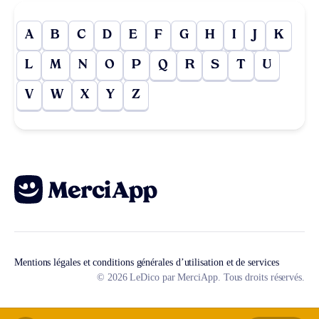
A
B
C
D
E
F
G
H
I
J
K
L
M
N
O
P
Q
R
S
T
U
V
W
X
Y
Z
Mentions légales et conditions générales d’utilisation et de services
© 2026 LeDico par MerciApp. Tous droits réservés.