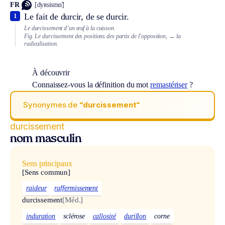
FR
[dyʀsismɑ̃]
Le fait de durcir, de se durcir.
1
Le durcissement d’un œuf à la cuisson.
Fig.
Le durcissement des positions des partis de l’opposition,
→ la
radicalisation.
À découvrir
Connaissez-vous la définition du mot
remastériser
?
Synonymes de
“durcissement“
durcissement
nom masculin
Sens principaux
[Sens commun]
raideur
raffermissement
durcissement
[Méd.]
induration
sclérose
callosité
durillon
corne