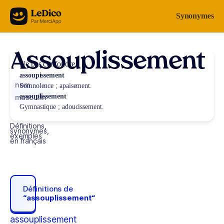
Aller au contenu
Synonymes
Assouplissement
Ne pas confondre
assoupissement
nom
Somnolence ; apaisement.
assouplissement
masculin
Gymnastique ; adoucissement.
Définitions,
synonymes,
exemples
en français
Définitions de
“assouplissement“
assouplissement