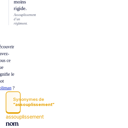
moins
rigide.
Assouplissement
d’un
règlement.
À
écouvrir
avez-
ous ce
ue
ignifie le
ot
oliman
?
Synonymes de
“assouplissement“
assouplissement
nom