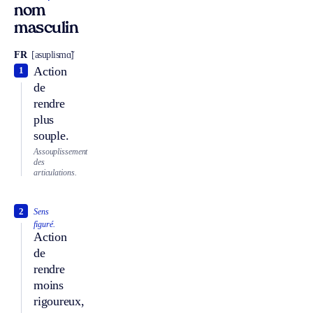
nom
masculin
FR
[asuplismɑ̃]
Action
1
de
rendre
plus
souple.
Assouplissement
des
articulations.
2
Sens
figuré.
Action
de
rendre
moins
rigoureux,