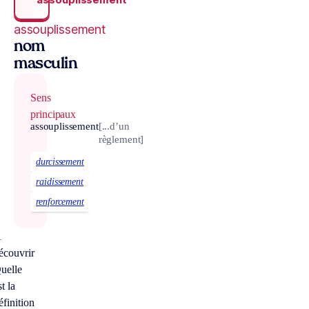
assouplissement
nom
masculin
Sens
principaux
assouplissement
[...d’un
règlement]
durcissement
raidissement
renforcement
À
écouvrir
uelle
st la
éfinition