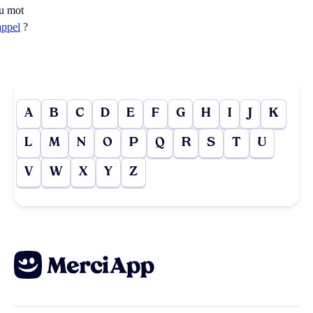
u mot
appel
?
A
B
C
D
E
F
G
H
I
J
K
L
M
N
O
P
Q
R
S
T
U
V
W
X
Y
Z