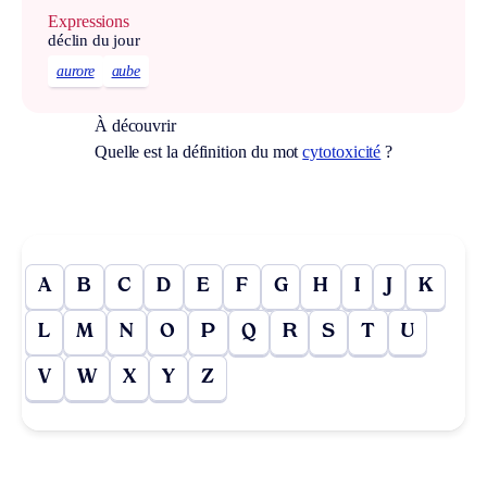
Expressions
déclin du jour
aurore
aube
À découvrir
Quelle est la définition du mot
cytotoxicité
?
A
B
C
D
E
F
G
H
I
J
K
L
M
N
O
P
Q
R
S
T
U
V
W
X
Y
Z