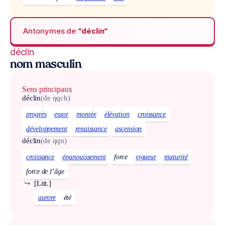
Antonymes de
“déclin“
déclin
nom masculin
Sens principaux
déclin
(de qqch)
progrès
essor
montée
élévation
croissance
développement
renaissance
ascension
déclin
(de qqn)
croissance
épanouissement
force
vigueur
maturité
force de l’âge
↪
[Litt.]
aurore
été