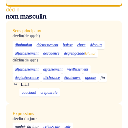
déclin
nom masculin
Sens principaux
déclin
(de qqch)
diminution
décroissement
baisse
chute
décours
affaiblissement
décadence
dégringolade
[Fam.]
déclin
(de qqn)
affaiblissement
affaissement
vieillissement
dégénérescence
déchéance
étiolement
agonie
fin
↪
[Litt.]
couchant
crépuscule
Expressions
déclin du jour
tombée du jour
crépuscule
soir