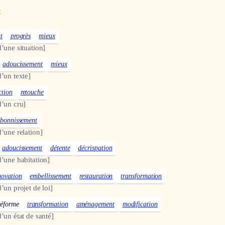
x
t
progrès
mieux
.d’une situation]
adoucissement
mieux
.d’un texte]
ction
retouche
.d’un cru]
bonnissement
.d’une relation]
adoucissement
détente
décrispation
.d’une habitation]
novation
embellissement
restauration
transformation
.d’un projet de loi]
réforme
transformation
aménagement
modification
.d’un état de santé]