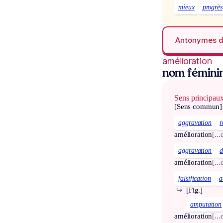
mieux
progrès
Antonymes 
amélioration
nom fémini
Sens principau
[Sens commun]
aggravation
r
amélioration
[..
aggravation
d
amélioration
[..
falsification
a
↪
[Fig.]
amputation
amélioration
[..