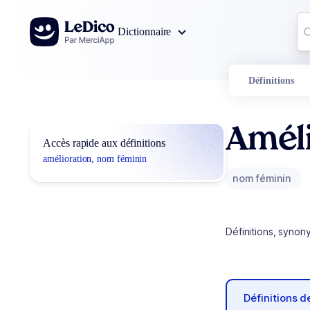
Aller au contenu
Co
Dictionnaire
0
r
Définitions
Améli
Accès rapide aux définitions
amélioration, nom féminin
nom féminin
Définitions, synon
Définitions 