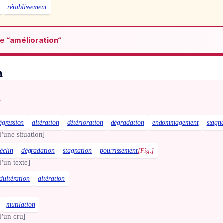
rétablissement
de
“amélioration“
n
x
égression
altération
détérioration
dégradation
endommagement
stagn
.d’une situation]
éclin
dégradation
stagnation
pourrissement
[Fig.]
.d’un texte]
dultération
altération
mutilation
.d’un cru]