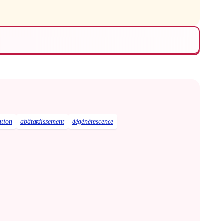
ation
abâtardissement
dégénérescence