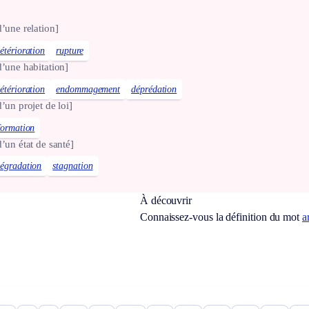
.d’une relation]
étérioration
rupture
.d’une habitation]
étérioration
endommagement
déprédation
.d’un projet de loi]
formation
.d’un état de santé]
égradation
stagnation
À découvrir
Connaissez-vous la définition du mot
a