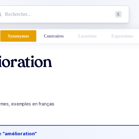
mmencez à chercher un mot dans le dictionnaire :
S
esults found.
Synonymes
Contraires
Locutions
Expressions
oration
ymes, exemples en français
de
“amélioration“