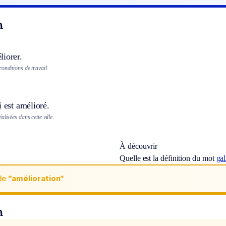
n
liorer.
onditions de travail.
i est amélioré.
lisées dans cette ville.
À découvrir
Quelle est la définition du mot
gal
de
“amélioration“
n