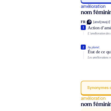
amélioration
nom fémini
FR
[ameljɔʀasjɔ̃]
Action d’amé
1
L’amélioration des c
2
Au pluriel.
État de ce qu
Les améliorations réa
Synonymes 
amélioration
nom fémini