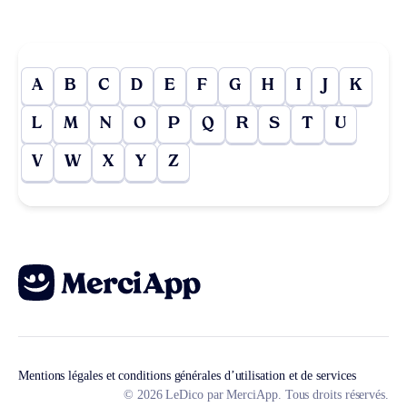
A
B
C
D
E
F
G
H
I
J
K
L
M
N
O
P
Q
R
S
T
U
V
W
X
Y
Z
Mentions légales et conditions générales d’utilisation et de services
© 2026 LeDico par MerciApp. Tous droits réservés.