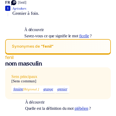
FR
[fənil]
1
Agriculture.
Grenier à foin.
À découvrir
Savez-vous ce que signifie le mot
ficelle
?
Synonymes de
“fenil“
fenil
nom masculin
Sens principaux
[Sens commun]
fenière
[Régional.]
grange
grenier
À découvrir
Quelle est la définition du mot
plébéien
?