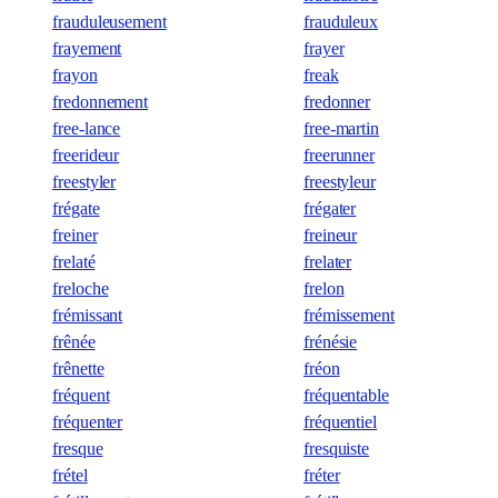
frauduleusement
frauduleux
frayement
frayer
frayon
freak
fredonnement
fredonner
free-lance
free-martin
freerideur
freerunner
freestyler
freestyleur
frégate
frégater
freiner
freineur
frelaté
frelater
freloche
frelon
frémissant
frémissement
frênée
frénésie
frênette
fréon
fréquent
fréquentable
fréquenter
fréquentiel
fresque
fresquiste
frétel
fréter