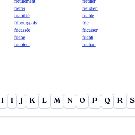
frétillement
frétiller
fretter
freudien
friabilité
friable
fribourgeois
fric
fricassée
fricasser
friche
frichti
fricoteur
friction
H
I
J
K
L
M
N
O
P
Q
R
S