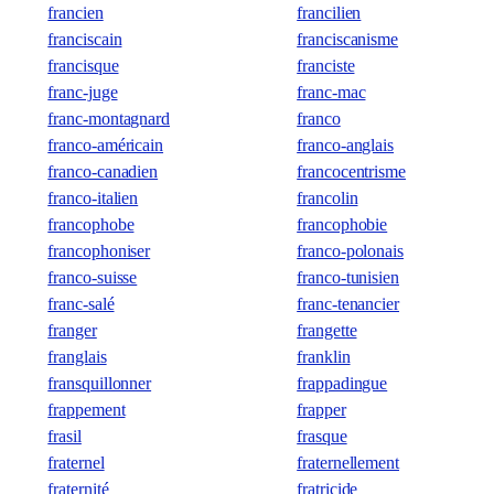
francien
francilien
franciscain
franciscanisme
francisque
franciste
franc-juge
franc-mac
franc-montagnard
franco
franco-américain
franco-anglais
franco-canadien
francocentrisme
franco-italien
francolin
francophobe
francophobie
francophoniser
franco-polonais
franco-suisse
franco-tunisien
franc-salé
franc-tenancier
franger
frangette
franglais
franklin
fransquillonner
frappadingue
frappement
frapper
frasil
frasque
fraternel
fraternellement
fraternité
fratricide