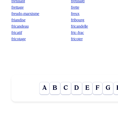
frétillant
frétillard
frettage
frette
freudo-marxisme
freux
friandise
fribourg
fricandeau
fricandelle
fricatif
fric-frac
fricotage
fricoter
A
B
C
D
E
F
G