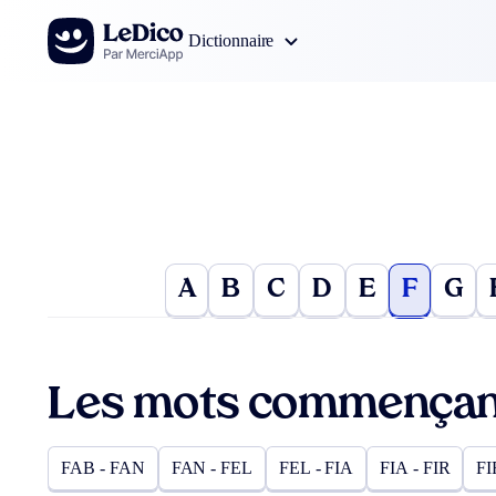
Aller au contenu
Dictionnaire
A
B
C
D
E
F
G
Les mots commençant
FAB - FAN
FAN - FEL
FEL - FIA
FIA - FIR
FI