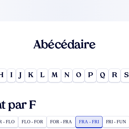
Abécédaire
H
I
J
K
L
M
N
O
P
Q
R
S
 par F
R - FLO
FLO - FOR
FOR - FRA
FRA - FRI
FRI - FUN