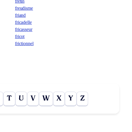
fretin
freudisme
friand
fricadelle
fricasseur
fricot
frictionnel
T
U
V
W
X
Y
Z