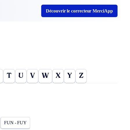
Découvrir le correcteur MerciApp
T
U
V
W
X
Y
Z
FUN - FUY