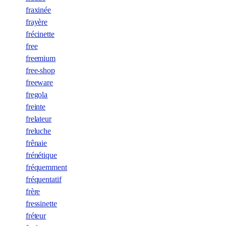
fraxinée
frayère
frécinette
free
freemium
free-shop
freeware
fregola
freinte
frelateur
freluche
frênaie
frénétique
fréquemment
fréquentatif
frère
fressinette
fréteur