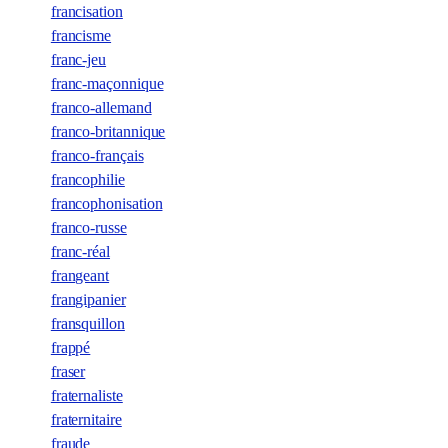
francisation
francisme
franc-jeu
franc-maçonnique
franco-allemand
franco-britannique
franco-français
francophilie
francophonisation
franco-russe
franc-réal
frangeant
frangipanier
fransquillon
frappé
fraser
fraternaliste
fraternitaire
fraude