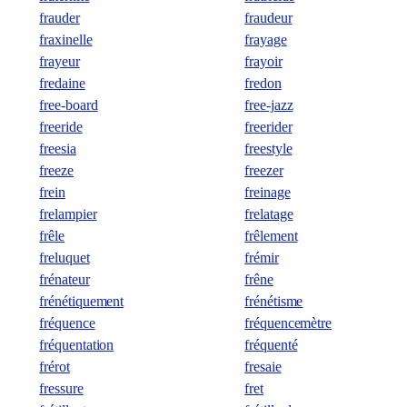
frauder
fraudeur
fraxinelle
frayage
frayeur
frayoir
fredaine
fredon
free-board
free-jazz
freeride
freerider
freesia
freestyle
freeze
freezer
frein
freinage
frelampier
frelatage
frêle
frêlement
freluquet
frémir
frénateur
frêne
frénétiquement
frénétisme
fréquence
fréquencemètre
fréquentation
fréquenté
frérot
fresaie
fressure
fret