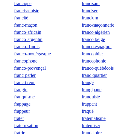
francique
francisant
franciscaniste
franciser
francité
francium
franc-maçon
franc-maçonnerie
franco-africain
franco-algérien
franco-argentin
franco-belge
franco-danois
franco-espagnol
franco-monégasque
francophile
francophone
francophonie
franco-provençal
franco-québécois
franc-parler
franc-quartier
franc-tireur
frangé
frangin
frangipane
franquisme
franquiste
frappage
frappant
frappeur
fraqué
frater
fraternalisme
fraternisation
fraterniser
fratrie
fraudatoire