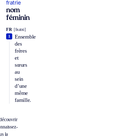
fratrie
nom
féminin
FR
[fʀatʀi]
Ensemble
1
des
frères
et
sœurs
au
sein
d’une
même
famille.
découvrir
nnaissez-
us la