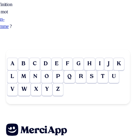
inition
 mot
us-
omme
?
A
B
C
D
E
F
G
H
I
J
K
L
M
N
O
P
Q
R
S
T
U
V
W
X
Y
Z