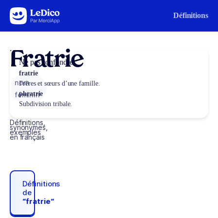
Aller au contenu
Définitions
Fratrie
Ne pas confondre
fratrie
nom
Frères et sœurs d’une famille.
phratrie
féminin
Subdivision tribale.
Définitions,
synonymes,
exemples
en français
Définitions
de
“fratrie“