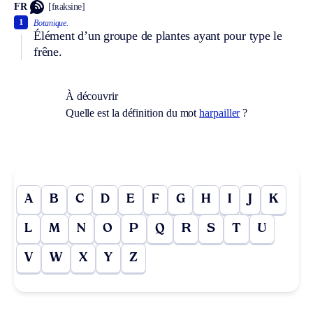
FR
[fʀaksine]
1
Botanique.
Élément d’un groupe de plantes ayant pour type le
frêne.
À découvrir
Quelle est la définition du mot
harpailler
?
A
B
C
D
E
F
G
H
I
J
K
L
M
N
O
P
Q
R
S
T
U
V
W
X
Y
Z