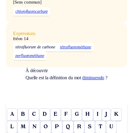
[Sens commun]
chlorofluorocarbure
Expressions
fréon 14
tétrafluorure de carbone
tétrafluorométhane
perfluorométhane
À découvrir
Quelle est la définition du mot
diminuendo
?
A
B
C
D
E
F
G
H
I
J
K
L
M
N
O
P
Q
R
S
T
U