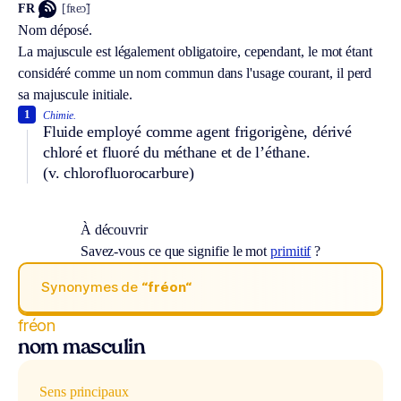
FR
[fʀeɔ̃]
Nom déposé.
La majuscule est légalement obligatoire, cependant, le mot étant
considéré comme un nom commun dans l'usage courant, il perd
sa majuscule initiale.
1
Chimie.
Fluide employé comme agent frigorigène, dérivé
chloré et fluoré du méthane et de l’éthane.
(v. chlorofluorocarbure)
À découvrir
Savez-vous ce que signifie le mot
primitif
?
Synonymes de
“fréon“
fréon
nom masculin
Sens principaux