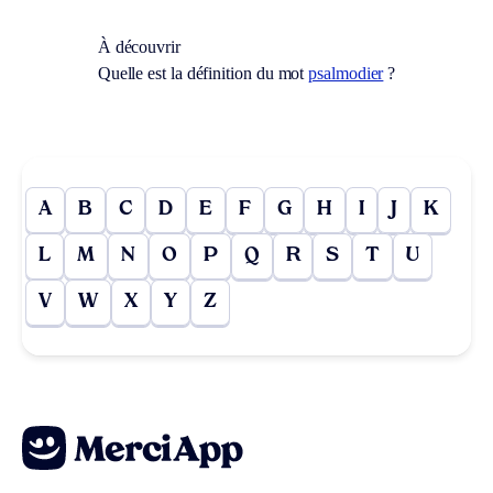
À découvrir
Quelle est la définition du mot
psalmodier
?
A
B
C
D
E
F
G
H
I
J
K
L
M
N
O
P
Q
R
S
T
U
V
W
X
Y
Z