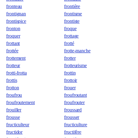
fronteau
frontière
frontignan
frontisme
frontispice
frontiste
fronton
froque
froquer
frottage
frottant
frotté
frottée
frotte-manche
frottement
frotter
frotteur
frotteurisme
frotti-frotta
frottin
frottis
frottoir
frotton
frouer
froufrou
froufroutant
froufroutement
froufrouter
frouiller
froussard
frousse
frousser
fructiculteur
fructiculture
fructidor
fructifère