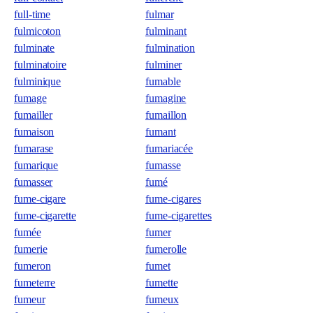
full-time
fulmar
fulmicoton
fulminant
fulminate
fulmination
fulminatoire
fulminer
fulminique
fumable
fumage
fumagine
fumailler
fumaillon
fumaison
fumant
fumarase
fumariacée
fumarique
fumasse
fumasser
fumé
fume-cigare
fume-cigares
fume-cigarette
fume-cigarettes
fumée
fumer
fumerie
fumerolle
fumeron
fumet
fumeterre
fumette
fumeur
fumeux