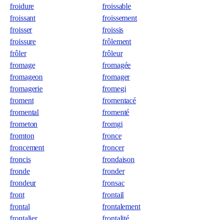
froidure
froissable
froissant
froissement
froisser
froissis
froissure
frôlement
frôler
frôleur
fromage
fromagée
fromageon
fromager
fromagerie
fromegi
froment
fromentacé
fromental
fromenté
frometon
fromgi
fromton
fronce
froncement
froncer
froncis
frondaison
fronde
fronder
frondeur
fronsac
front
frontail
frontal
frontalement
frontalier
frontalité