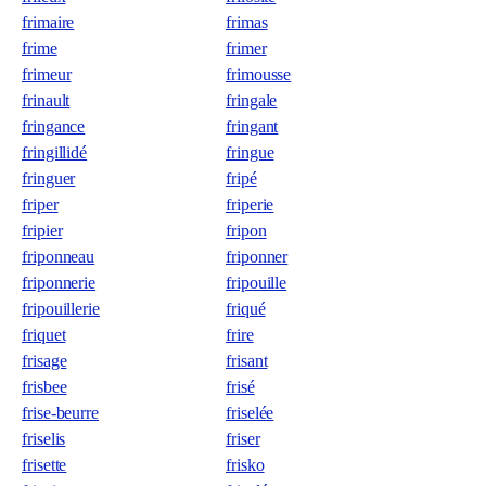
frimaire
frimas
frime
frimer
frimeur
frimousse
frinault
fringale
fringance
fringant
fringillidé
fringue
fringuer
fripé
friper
friperie
fripier
fripon
friponneau
friponner
friponnerie
fripouille
fripouillerie
friqué
friquet
frire
frisage
frisant
frisbee
frisé
frise-beurre
friselée
friselis
friser
frisette
frisko