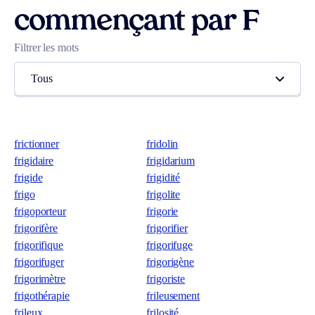
commençant par F
Filtrer les mots
Tous
frictionner
fridolin
frigidaire
frigidarium
frigide
frigidité
frigo
frigolite
frigoporteur
frigorie
frigorifère
frigorifier
frigorifique
frigorifuge
frigorifuger
frigorigène
frigorimètre
frigoriste
frigothérapie
frileusement
frileux
frilosité