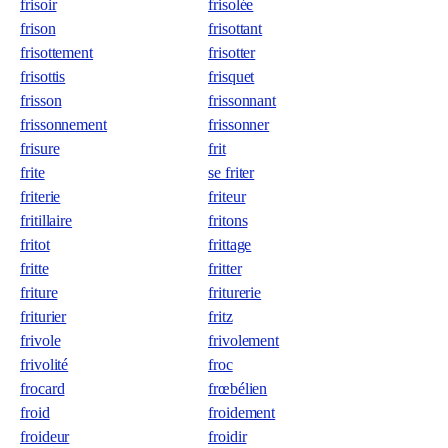
frisoir
frisolée
frison
frisottant
frisottement
frisotter
frisottis
frisquet
frisson
frissonnant
frissonnement
frissonner
frisure
frit
frite
se friter
friterie
friteur
fritillaire
fritons
fritot
frittage
fritte
fritter
friture
friturerie
friturier
fritz
frivole
frivolement
frivolité
froc
frocard
frœbélien
froid
froidement
froideur
froidir