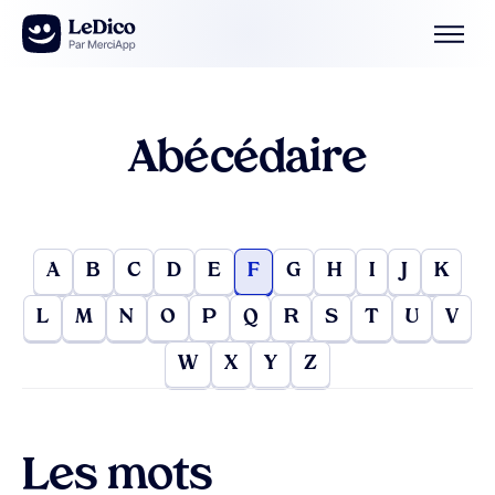
Aller au contenu
Abécédaire
A
B
C
D
E
F
G
H
I
J
K
L
M
N
O
P
Q
R
S
T
U
V
W
X
Y
Z
Les mots