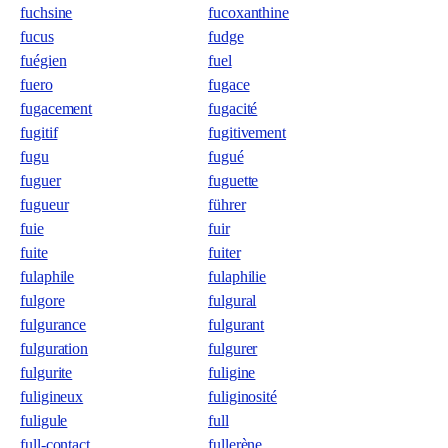
fuchsine
fucoxanthine
fucus
fudge
fuégien
fuel
fuero
fugace
fugacement
fugacité
fugitif
fugitivement
fugu
fugué
fuguer
fuguette
fugueur
führer
fuie
fuir
fuite
fuiter
fulaphile
fulaphilie
fulgore
fulgural
fulgurance
fulgurant
fulguration
fulgurer
fulgurite
fuligine
fuligineux
fuliginosité
fuligule
full
full-contact
fullerène