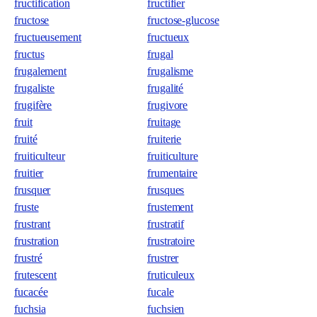
fructification
fructifier
fructose
fructose-glucose
fructueusement
fructueux
fructus
frugal
frugalement
frugalisme
frugaliste
frugalité
frugifère
frugivore
fruit
fruitage
fruité
fruiterie
fruiticulteur
fruiticulture
fruitier
frumentaire
frusquer
frusques
fruste
frustement
frustrant
frustratif
frustration
frustratoire
frustré
frustrer
frutescent
fruticuleux
fucacée
fucale
fuchsia
fuchsien