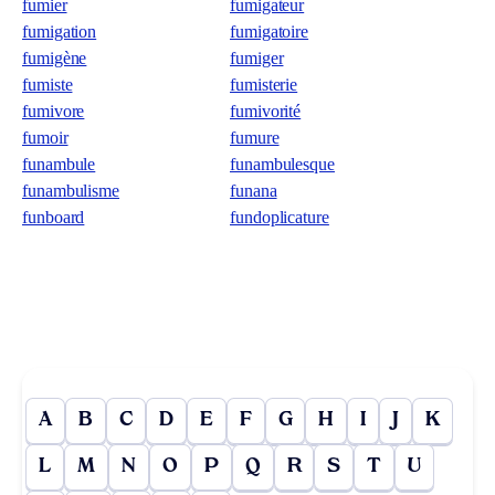
fumier
fumigateur
fumigation
fumigatoire
fumigène
fumiger
fumiste
fumisterie
fumivore
fumivorité
fumoir
fumure
funambule
funambulesque
funambulisme
funana
funboard
fundoplicature
A
B
C
D
E
F
G
H
I
J
K
L
M
N
O
P
Q
R
S
T
U