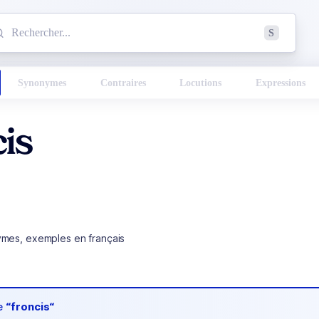
mmencez à chercher un mot dans le dictionnaire :
S
esults found.
Synonymes
Contraires
Locutions
Expressions
is
ymes, exemples en français
de
“froncis“