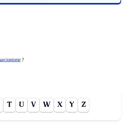
arcionisme
?
T
U
V
W
X
Y
Z