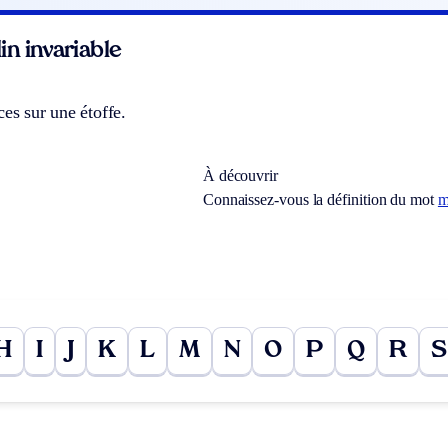
n invariable
ces sur une étoffe.
À découvrir
Connaissez-vous la définition du mot
m
H
I
J
K
L
M
N
O
P
Q
R
S