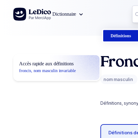
Aller au contenu
Co
Dictionnaire
0
r
Définitions
Fronc
Accès rapide aux définitions
froncis, nom masculin invariable
nom masculin
Définitions, synon
Définitions 