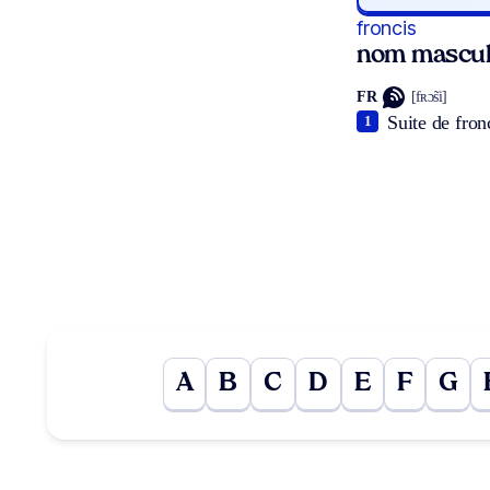
froncis
nom masculi
FR
[fʀɔ̃si]
Suite de fron
1
A
B
C
D
E
F
G