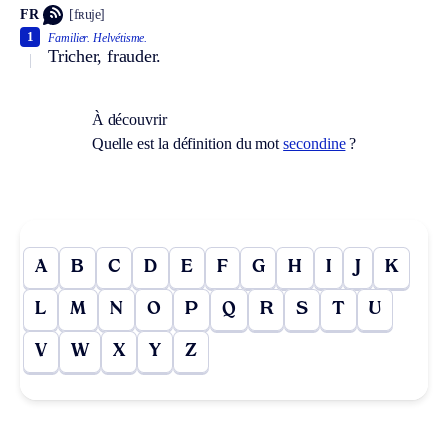
FR
[fʀuje]
1
Familier.
Helvétisme.
Tricher, frauder.
À découvrir
Quelle est la définition du mot
secondine
?
A
B
C
D
E
F
G
H
I
J
K
L
M
N
O
P
Q
R
S
T
U
V
W
X
Y
Z