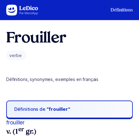
Aller au contenu
Définitions
Frouiller
verbe
Définitions, synonymes, exemples en français
Définitions de
“frouiller“
frouiller
er
v. (1
gr.)