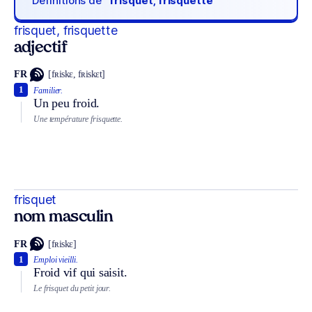
Définitions de
“frisquet, frisquette“
frisquet, frisquette
adjectif
FR
[fʀiskɛ, fʀiskɛt]
1
Familier.
Un peu froid.
Une température frisquette.
frisquet
nom masculin
FR
[fʀiskɛ]
1
Emploi vieilli.
Froid vif qui saisit.
Le frisquet du petit jour.