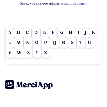
Savez-vous ce que signifie le mot
bilirubine
?
A
B
C
D
E
F
G
H
I
J
K
L
M
N
O
P
Q
R
S
T
U
V
W
X
Y
Z