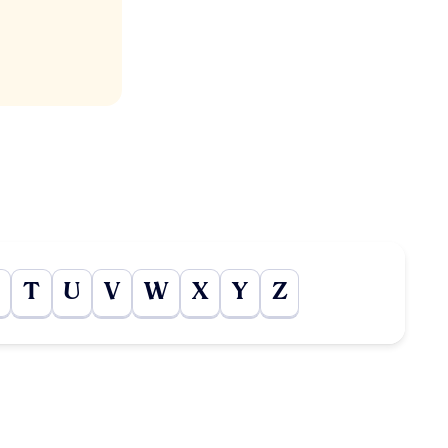
T
U
V
W
X
Y
Z