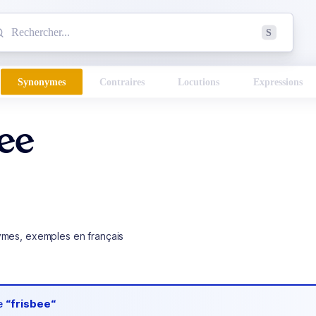
mmencez à chercher un mot dans le dictionnaire :
S
esults found.
Synonymes
Contraires
Locutions
Expressions
bee
ymes, exemples en français
de
“frisbee“