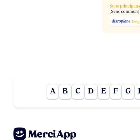
Sens principau
[Sens commun]
discoplane
[Belg
A
B
C
D
E
F
G