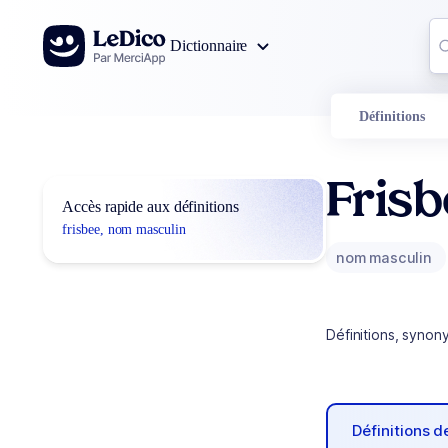
Aller au contenu
Co
Dictionnaire
0
r
Définitions
Fris
Accès rapide aux définitions
frisbee, nom masculin
nom masculin
Définitions, synon
Définitions 