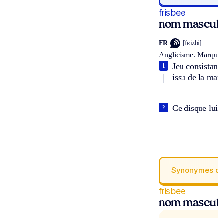
frisbee
nom mascul
FR
[fʀizbi]
Anglicisme.
Marque
Jeu consista
1
issu de la ma
Ce disque lu
2
Synonymes 
frisbee
nom mascul