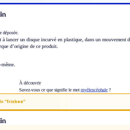
in
 déposée.
nt à lancer un disque incurvé en plastique, dans un mouvement 
rque d’origine de ce produit.
i-même.
À découvrir
Savez-vous ce que signifie le mot
myélencéphale
?
de
“frisbee“
in