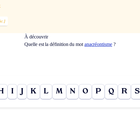
x
ic.]
À découvrir
Quelle est la définition du mot
anacréontisme
?
H
I
J
K
L
M
N
O
P
Q
R
S