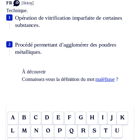
FR
[fʀitaʒ]
Technique.
Opération de vitrification imparfaite de certaines
1
substances.
Procédé permettant d’agglomérer des poudres
2
métalliques.
À découvrir
Connaissez-vous la définition du mot
maléfique
?
A
B
C
D
E
F
G
H
I
J
K
L
M
N
O
P
Q
R
S
T
U