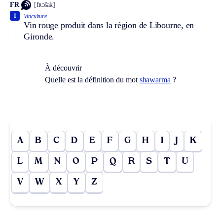
FR
[fʀɔ̃sak]
1
Viticulture.
Vin rouge produit dans la région de Libourne, en
Gironde.
À découvrir
Quelle est la définition du mot
shawarma
?
A
B
C
D
E
F
G
H
I
J
K
L
M
N
O
P
Q
R
S
T
U
V
W
X
Y
Z