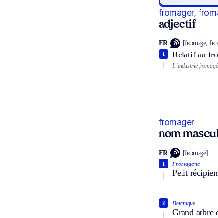
fromager, from
adjectif
FR
[fʀɔmaʒe, fʀ
Relatif au fr
1
L’industrie fromagè
fromager
nom mascul
FR
[fʀɔmaʒe]
1
Fromagerie.
Petit récipien
2
Botanique.
Grand arbre d