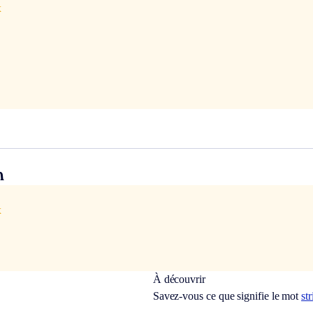
x
n
x
À découvrir
Savez-vous ce que signifie le mot
st