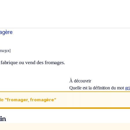
agère
ɔmaʒɛʀ]
 fabrique ou vend des fromages.
À découvrir
Quelle est la définition du mot
gri
de
“fromager, fromagère“
in