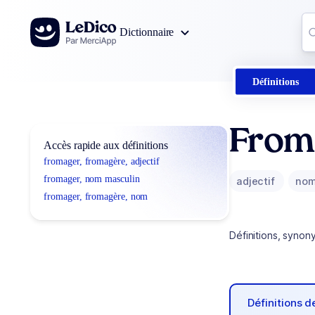
Aller au contenu
Co
Dictionnaire
0
r
Définitions
From
Accès rapide aux définitions
fromager, fromagère, adjectif
fromager, nom masculin
adjectif
nom
fromager, fromagère, nom
Définitions, synon
Définitions 