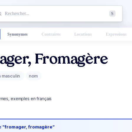
mmencez à chercher un mot dans le dictionnaire :
S
esults found.
Synonymes
Contraires
Locutions
Expressions
ager, Fromagère
 masculin
nom
ymes, exemples en français
de
“fromager, fromagère“