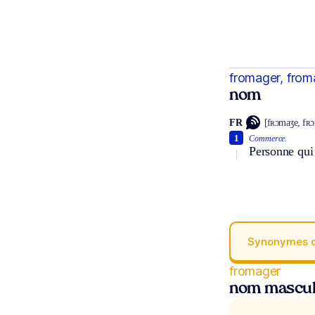
fromager, from
nom
FR
[fʀɔmaʒe, fʀ
1
Commerce.
Personne qui
Synonymes 
fromager
nom mascul