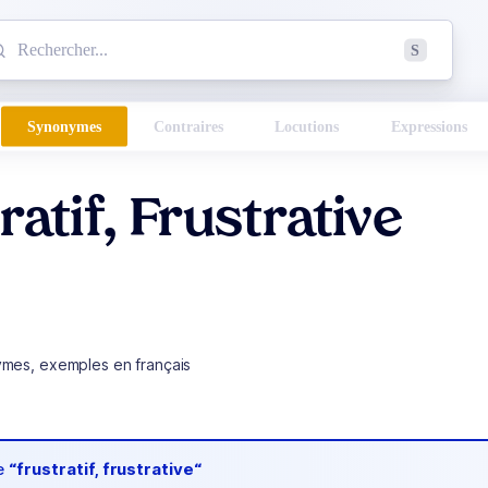
mmencez à chercher un mot dans le dictionnaire :
S
esults found.
Synonymes
Contraires
Locutions
Expressions
ratif, Frustrative
ymes, exemples en français
de
“frustratif, frustrative“