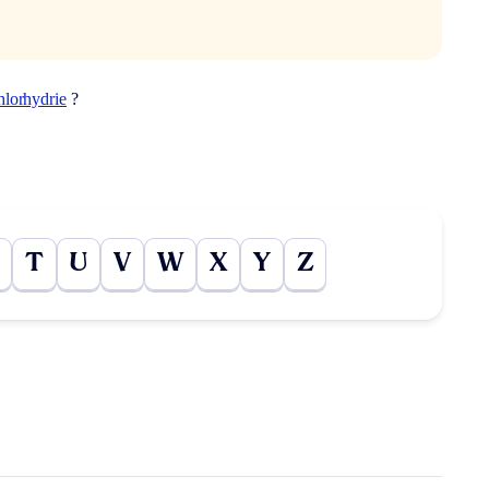
hlorhydrie
?
T
U
V
W
X
Y
Z