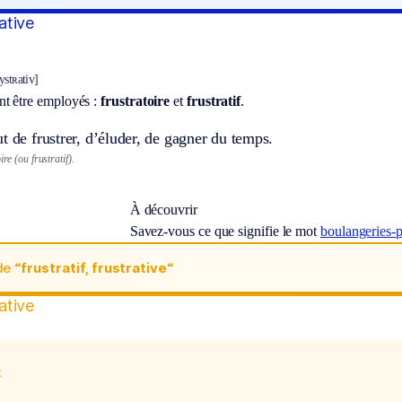
rative
ystʀativ]
t être employés :
frustratoire
et
frustratif
.
t de frustrer, d’éluder, de gagner du temps.
ire (ou frustratif).
À découvrir
Savez-vous ce que signifie le mot
boulangeries-pâ
de
“frustratif, frustrative“
rative
x