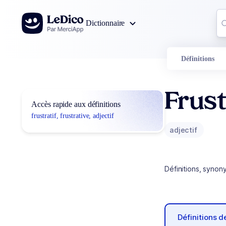
Aller au contenu
Co
Dictionnaire
0
r
Définitions
Frust
Accès rapide aux définitions
frustratif, frustrative, adjectif
adjectif
Définitions, synon
Définitions 