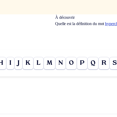
À découvrir
Quelle est la définition du mot
hyperc
H
I
J
K
L
M
N
O
P
Q
R
S