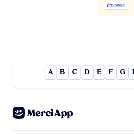
frustratoire
A
B
C
D
E
F
G