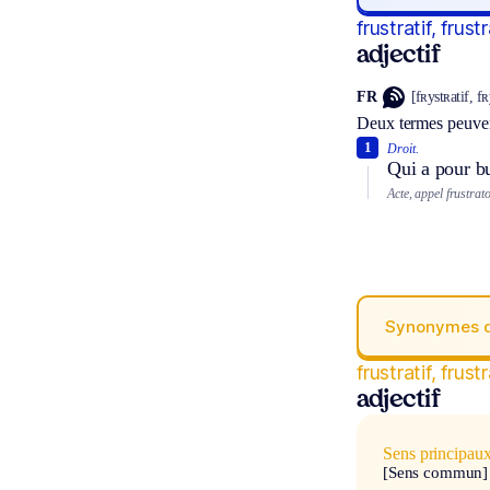
frustratif, frust
adjectif
FR
[fʀystʀatif, fʀ
Deux termes peuven
1
Droit.
Qui a pour bu
Acte, appel frustrato
Synonymes 
frustratif, frust
adjectif
Sens principau
[Sens commun]