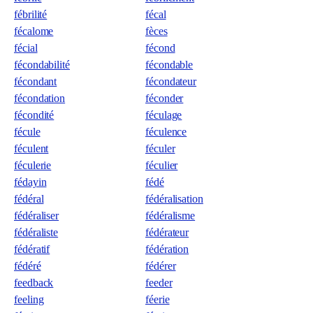
fébrilité
fécal
fécalome
fèces
fécial
fécond
fécondabilité
fécondable
fécondant
fécondateur
fécondation
féconder
fécondité
féculage
fécule
féculence
féculent
féculer
féculerie
féculier
fédayin
fédé
fédéral
fédéralisation
fédéraliser
fédéralisme
fédéraliste
fédérateur
fédératif
fédération
fédéré
fédérer
feedback
feeder
feeling
féerie