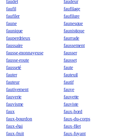
faudet
faudeur
faufil
faufilage
faufiler
faufilure
faune
faunesque
faunique
faunistique
fauperdrieux
faurrade
faussaire
faussement
fausse-monnayeuse
fausser
fausse-route
fausset
fausseté
faute
fauter
fauteuil
fauteur
fautif
fautivement
fauve
fauverie
fauvette
fauvisme
fauviste
faux
faux-bord
faux-bourdon
faux-du-corps
faux-étai
faux-filet
faux-fruit
faux-fuyant