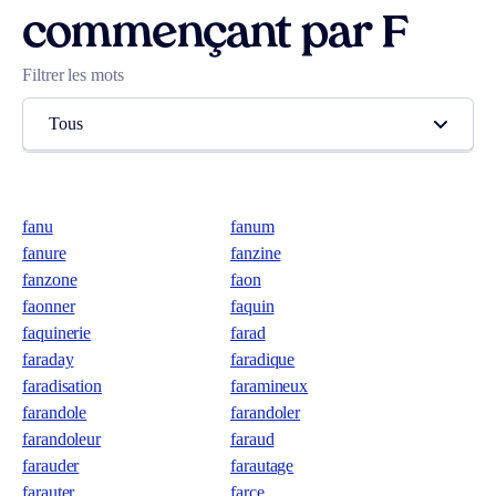
commençant par F
Filtrer les mots
Tous
fanu
fanum
fanure
fanzine
fanzone
faon
faonner
faquin
faquinerie
farad
faraday
faradique
faradisation
faramineux
farandole
farandoler
farandoleur
faraud
farauder
farautage
farauter
farce