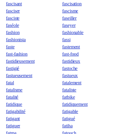
fascisant
fascisation
fasciser
fascisme
fasciste
faseiller
faséole
faseyer
fashion
fashionable
fashionista
fassi
faste
fastement
fast-fashion
fast-food
fastidieusement
fastidieux
fastigié
fastoche
fastueusement
fastueux
fatal
fatalement
fatalisme
fataliste
fatalité
fatbike
fatidique
fatidiquement
fatigabilité
fatigable
fatigant
fatigué
fatiguer
fatiha
fatma
fatouch