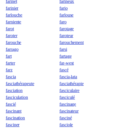
farinet
farineux
farinier
fario
farlouche
farlouse
farniente
faro
farot
farotage
faroter
faroteur
farouche
farouchement
farrago
farsi
fart
fartage
farter
far-west
farz
fascé
fascia
fascia-lata
fasciathérapeute
fasciathérapie
fasciation
fasciculaire
fasciculation
fasciculé
fascié
fascinage
fascinant
fascinateur
fascination
fasciné
fasciner
fasciole