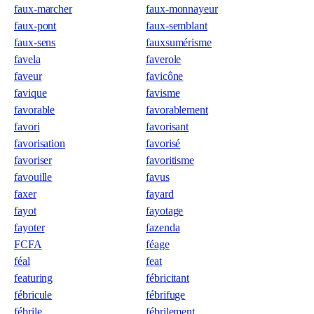
faux-marcher
faux-monnayeur
faux-pont
faux-semblant
faux-sens
fauxsumérisme
favela
faverole
faveur
favicône
favique
favisme
favorable
favorablement
favori
favorisant
favorisation
favorisé
favoriser
favoritisme
favouille
favus
faxer
fayard
fayot
fayotage
fayoter
fazenda
FCFA
féage
féal
feat
featuring
fébricitant
fébricule
fébrifuge
fébrile
fébrilement