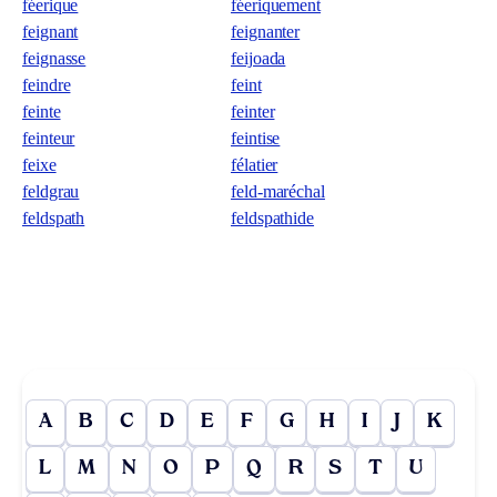
féerique
féeriquement
feignant
feignanter
feignasse
feijoada
feindre
feint
feinte
feinter
feinteur
feintise
feixe
félatier
feldgrau
feld-maréchal
feldspath
feldspathide
A
B
C
D
E
F
G
H
I
J
K
L
M
N
O
P
Q
R
S
T
U