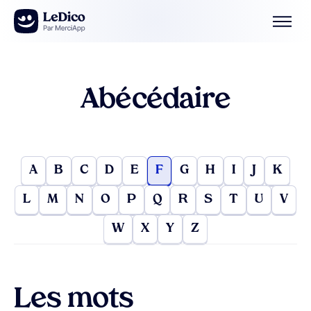
Aller au contenu
Abécédaire
A
B
C
D
E
F
G
H
I
J
K
L
M
N
O
P
Q
R
S
T
U
V
W
X
Y
Z
Les mots