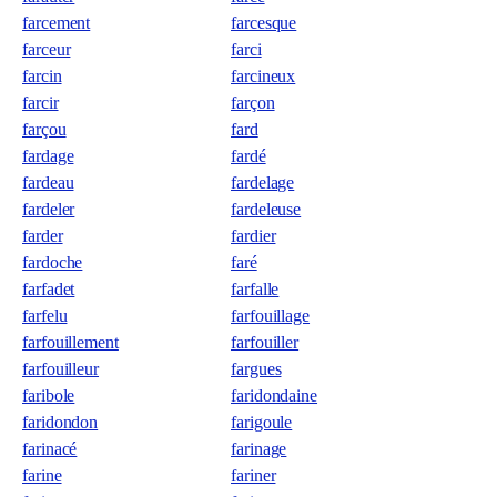
farcement
farcesque
farceur
farci
farcin
farcineux
farcir
farçon
farçou
fard
fardage
fardé
fardeau
fardelage
fardeler
fardeleuse
farder
fardier
fardoche
faré
farfadet
farfalle
farfelu
farfouillage
farfouillement
farfouiller
farfouilleur
fargues
faribole
faridondaine
faridondon
farigoule
farinacé
farinage
farine
fariner