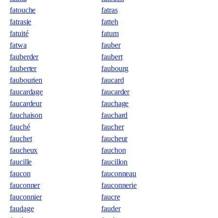
fatouche
fatras
fatrasie
fatteh
fatuité
fatum
fatwa
fauber
fauberder
faubert
fauberter
faubourg
faubourien
faucard
faucardage
faucarder
faucardeur
fauchage
fauchaison
fauchard
fauché
faucher
fauchet
faucheur
faucheux
fauchon
faucille
faucillon
faucon
fauconneau
fauconner
fauconnerie
fauconnier
faucre
faudage
fauder