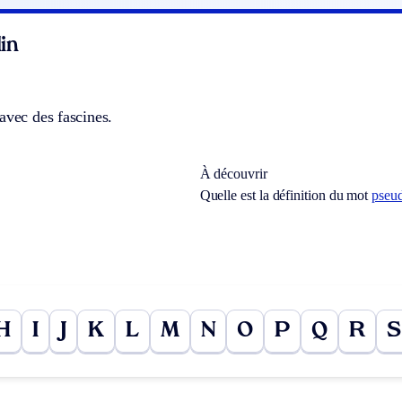
in
avec des fascines.
À découvrir
Quelle est la définition du mot
pseu
H
I
J
K
L
M
N
O
P
Q
R
S