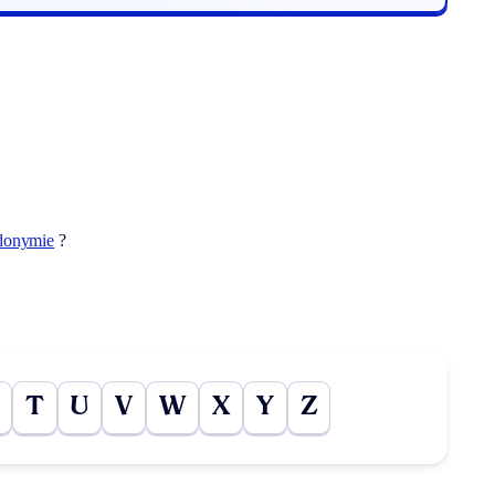
donymie
?
T
U
V
W
X
Y
Z