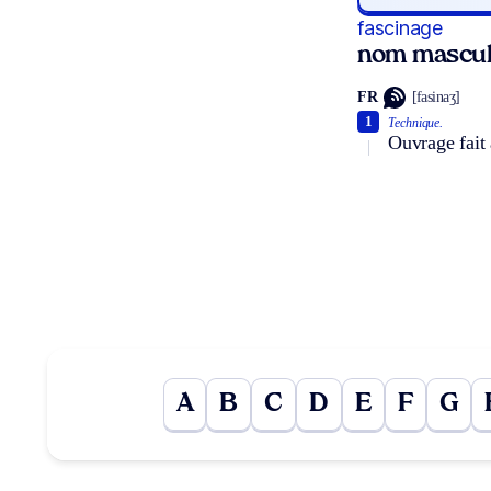
fascinage
nom mascul
FR
[fasinaʒ]
1
Technique.
Ouvrage fait 
A
B
C
D
E
F
G