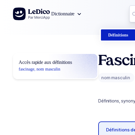
Aller au contenu
Co
Dictionnaire
0
r
Définitions
Fasc
Accès rapide aux définitions
fascinage, nom masculin
nom masculin
Définitions, synon
Définitions 