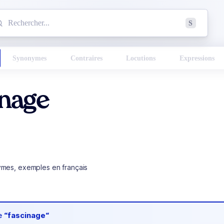
mmencez à chercher un mot dans le dictionnaire :
S
esults found.
Synonymes
Contraires
Locutions
Expressions
inage
ymes, exemples en français
de
“fascinage“