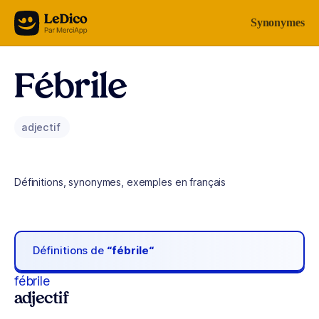
Aller au contenu
Synonymes
Fébrile
adjectif
Définitions, synonymes, exemples en français
Définitions de
“fébrile“
fébrile
adjectif