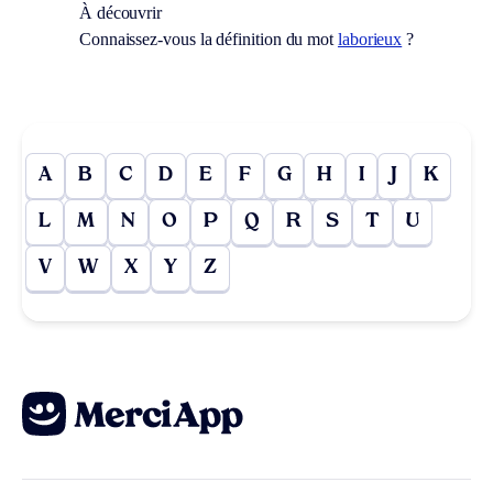
À découvrir
Connaissez-vous la définition du mot
laborieux
?
A
B
C
D
E
F
G
H
I
J
K
L
M
N
O
P
Q
R
S
T
U
V
W
X
Y
Z