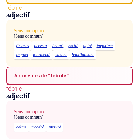
fébrile
adjectif
Sens principaux
[Sens commun]
fiévreux
nerveux
énervé
excité
agité
impatient
inquiet
tourmenté
violent
bouillonnant
Antonymes de
“fébrile“
fébrile
adjectif
Sens principaux
[Sens commun]
calme
modéré
mesuré