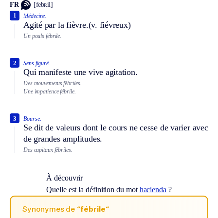
FR
[febʀil]
1
Médecine.
Agité par la fièvre.
(v. fiévreux)
Un pouls fébrile.
2
Sens figuré.
Qui manifeste une vive agitation.
Des mouvements fébriles.
Une impatience fébrile.
3
Bourse.
Se dit de valeurs dont le cours ne cesse de varier avec
de grandes amplitudes.
Des capitaux fébriles.
À découvrir
Quelle est la définition du mot
hacienda
?
Synonymes de
“fébrile“