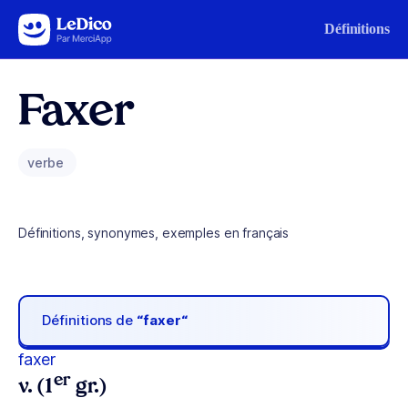
Aller au contenu
Définitions
Faxer
verbe
Définitions, synonymes, exemples en français
Définitions de
“faxer“
faxer
er
v. (1
gr.)