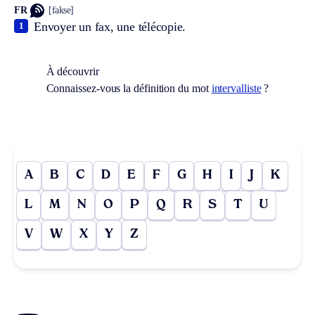
FR
[fakse]
Envoyer un fax, une télécopie.
1
À découvrir
Connaissez-vous la définition du mot
intervalliste
?
A
B
C
D
E
F
G
H
I
J
K
L
M
N
O
P
Q
R
S
T
U
V
W
X
Y
Z